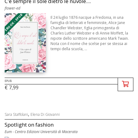
C'è sempre il sole dietro le nuvole....
flower-ed
EBOOK - EPUB
Il 24 luglio 1876 nacque a Fredonia, in una
famiglia di letterati e femministe, Alice Jane
Chandler Webster, figlia primogenita di
Charles Luther Webster e di Annie Moffett, la
nipote dello scrittore americano Mark Twain.
Nota con il nome che scelse per se stessa ai
tempi della scuola, ...
EPUB
€ 7,99
,
Sara Staffolani
Elena Di Giovanni
Spotlight on fashion
Eum - Centro Edizioni Università di Macerata