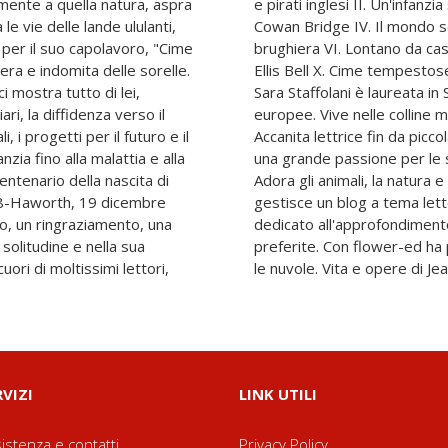
mente a quella natura, aspra
ia e luminosa III. L'inferno a
e vie delle lande ululanti,
Gondal V. Gli animali e la
e per il suo capolavoro, "Cime
progetto VIII. Bruxelles IX.
era e indomita delle sorelle.
umi di fama XII. Addio Keeper
 mostra tutto di lei,
memoria delle culture
ri, la diffidenza verso il
, in provincia di Ancona.
 i progetti per il futuro e il
tutto di classici e poesie, ha
nzia fino alla malattia e alla
Brontë ed Emily Dickinson.
ntenario della nascita di
iete domestica. Dal 2017
18-Haworth, 19 dicembre
tico, Dalla mia finestra,
to, un ringraziamento, una
ue autrici ottocentesche
 solitudine e nella sua
'è sempre il sole dietro
uori di moltissimi lettori,
le nuvole. Vita e opere di J
RVIZI
LINK UTILI
istenza e contatti
Privacy Policy