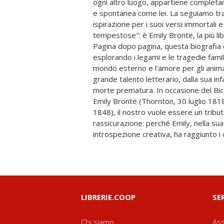
ogni altro luogo, appartiene completa
e pirati inglesi II. Un'infanzia solitar
e spontanea come lei. La seguiamo tra l
Cowan Bridge IV. Il mondo segreto di 
ispirazione per i suoi versi immortali 
brughiera VI. Lontano da casa VII. Il 
tempestose": è Emily Brontë, la più lib
Ellis Bell X. Cime tempestose XI. Barl
Pagina dopo pagina, questa biografia ci
Sara Staffolani è laureata in Storia e 
esplorando i legami e le tragedie familia
europee. Vive nelle colline marchigiane
mondo esterno e l'amore per gli animali,
Accanita lettrice fin da piccola, soprat
grande talento letterario, dalla sua infa
una grande passione per le sorelle 
morte prematura. In occasione del Bice
Adora gli animali, la natura e la qu
Emily Brontë (Thornton, 30 luglio 18
gestisce un blog a tema letterario-poe
1848), il nostro vuole essere un tribu
dedicato all'approfondimento delle s
rassicurazione: perché Emily, nella sua
preferite. Con flower-ed ha pubblicato "C
introspezione creativa, ha raggiunto i c
LIBRERIE.COOP
SE
Chi siamo
Ass