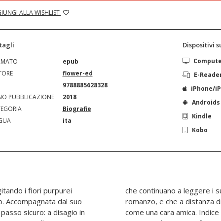
IUNGI ALLA WISHLIST
tagli
Dispositivi 
Comput
RMATO
epub
TORE
flower-ed
E-Reade
N
9788885628328
iPhone/i
O PUBBLICAZIONE
2018
Androids
EGORIA
Biografie
Kindle
GUA
ita
Kobo
itando i fiori purpurei
 le sue poesie e il suo
ivo. Accompagnata dal suo
nni sentono ancora vicina
asso sicuro: a disagio in
nti: I. Contadini irlandesi