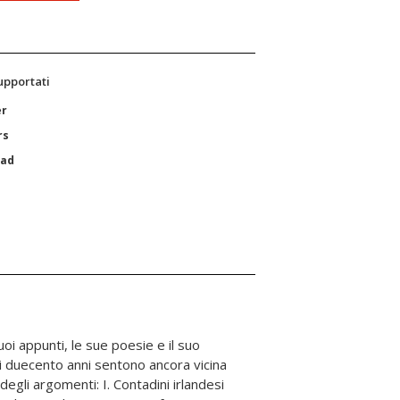
supportati
er
rs
Pad