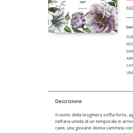
AGG
Det
FO
EDI
EA
ANN
CAT
LIN
Descrizione
Il vento della brughiera soffia forte, ag
che continuano a leggere i suoi appunti,
nell'aria umida di un temporale in arr
romanzo, e che a distanza di duecento a
cane, una giovane donna cammina con p
come una cara amica. Indice degli argome