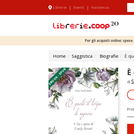
|
|
Librerie
Eventi
Assistenza
Per gli acquisti online: spes
Home
Saggistica
Biografie
È qu
EBOOK - EPUB
È
S
di
Pro