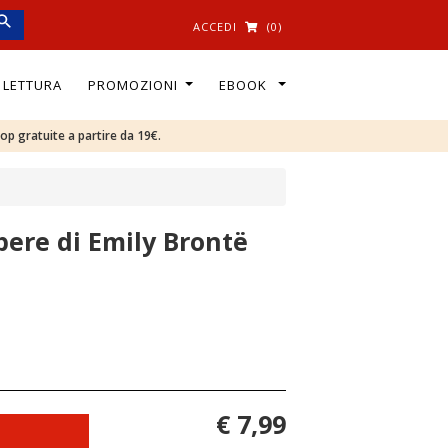
ACCEDI
(0)
I LETTURA
PROMOZIONI
EBOOK
oop gratuite a partire da 19€.
pere di Emily Brontë
€ 7,99