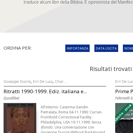
traduce alcuni libri della Bibbia. È opinionista del Manifes
ORDINA PER:
IMPORTANZA
DATA USCITA
NOME
Risultati trovati
,
,
Giuseppe Ducrot
Erri De Luca
Chiar ...
Erri De Lu
Ritratti 1990-1999. Ediz. italiana e...
Prime 
Quodlibet
Feltrinelli 
EBOOK - EPUB 
All'interno: Caserma Gandin.
Pietralata, Roma 04-11.1990; Curran-
Fromhold Correctional Facility.
Philadelphia, USA 10-11.1999; Senza
sfondo. Una conversazione con
Giuseppe Ducrot-Without Background.