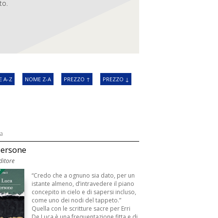
to.
 A-Z
NOME Z-A
PREZZO ↑
PREZZO ↓
ca
Persone
Editore
3
“Credo che a ognuno sia dato, per un
istante almeno, d’intravedere il piano
concepito in cielo e di sapersi incluso,
come uno dei nodi del tappeto.”
Quella con le scritture sacre per Erri
De Luca è una frequentazione fitta e di