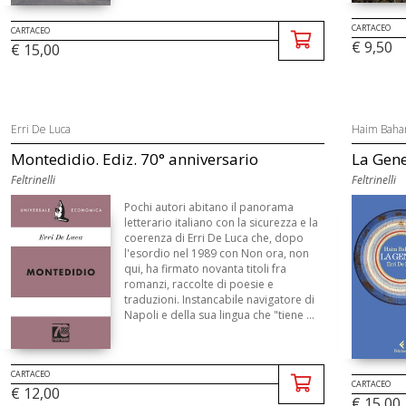
CARTACEO
CARTACEO
€ 9,50
€ 15,00
Erri De Luca
Haim Bahar
Montedidio. Ediz. 70° anniversario
La Gene
Feltrinelli
Feltrinelli
Pochi autori abitano il panorama
letterario italiano con la sicurezza e la
coerenza di Erri De Luca che, dopo
l'esordio nel 1989 con Non ora, non
qui, ha firmato novanta titoli fra
romanzi, raccolte di poesie e
traduzioni. Instancabile navigatore di
Napoli e della sua lingua che "tiene ...
CARTACEO
CARTACEO
€ 12,00
€ 15,00