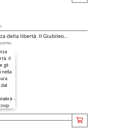
ca
a della libertà. Il Giubileo...
scartes