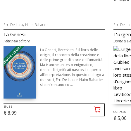
,
Erri De Luca
Haim Baharier
Erri De Lu
La Genesi
L'urgenz
Feltrinelli Editore
Dante & De
EBOOK - EPUB 3
La Genesi, Bereshith, è il libro delle
origini, il racconto della creazione e
delle prime grandi storie dell’umanità.
Ma è anche un testo enigmatico,
denso di significati nascosti e aperto
all’interpretazione. In questo dialogo a
due voci, Erri De Luca e Haim Baharier
si confrontano co ...
EPUB 3
€ 8,99
CARTACEO
€ 5,00