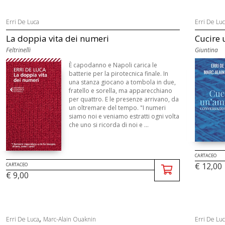
Erri De Luca
Erri De Lu
La doppia vita dei numeri
Cucire 
Feltrinelli
Giuntina
È capodanno e Napoli carica le
batterie per la pirotecnica finale. In
una stanza giocano a tombola in due,
fratello e sorella, ma apparecchiano
per quattro. E le presenze arrivano, da
un oltremare del tempo. "I numeri
siamo noi e veniamo estratti ogni volta
che uno si ricorda di noi e ...
CARTACEO
€ 12,00
CARTACEO
€ 9,00
,
Erri De Luca
Marc-Alain Ouaknin
Erri De Lu