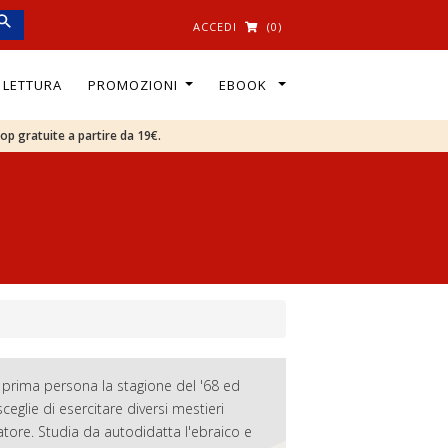
ACCEDI
(0)
I LETTURA
PROMOZIONI
EBOOK
oop gratuite a partire da 19€.
n prima persona la stagione del '68 ed
eglie di esercitare diversi mestieri
ratore. Studia da autodidatta l'ebraico e