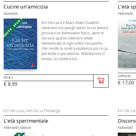
Cucire un'amicizia
L'età s
Giuntina
Feltrinelli
EBOOK - EPUB 3
Erri De Luca e Marc-Alain Ouaknin
rientrano tra quegli autori la cui lettura
procura un benessere fisico, apre in
noi uno spazio interiore vitale
dimenticato e ogni volta riscoperto
che rende la nostra esistenza più ricca,
più bella e più intensa. Stabiliscono il
nesso, la cucitura tra ...
CARTACEO
EPUB 3
€ 17,00
€ 8,99
,
Erri De Luca
Ines De La Fressange
Erri De Lu
L'età sperimentale
Discors
Feltrinelli Editore
Feltrinelli