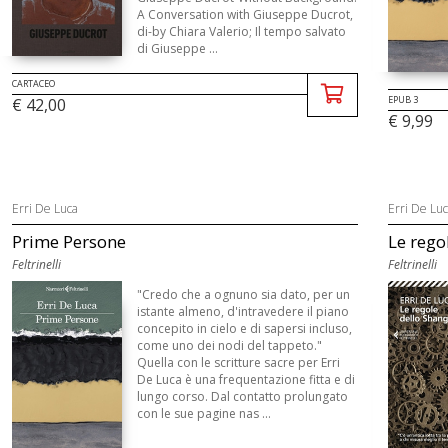
A Conversation with Giuseppe Ducrot,
di-by Chiara Valerio; Il tempo salvato
di Giuseppe ...
CARTACEO
EPUB 3
€ 42,00
€ 9,99
Erri De Luca
Erri De Lu
Prime Persone
Le rego
Feltrinelli
Feltrinelli
"Credo che a ognuno sia dato, per un
istante almeno, d'intravedere il piano
concepito in cielo e di sapersi incluso,
come uno dei nodi del tappeto."
Quella con le scritture sacre per Erri
De Luca è una frequentazione fitta e di
lungo corso. Dal contatto prolungato
con le sue pagine nas ...