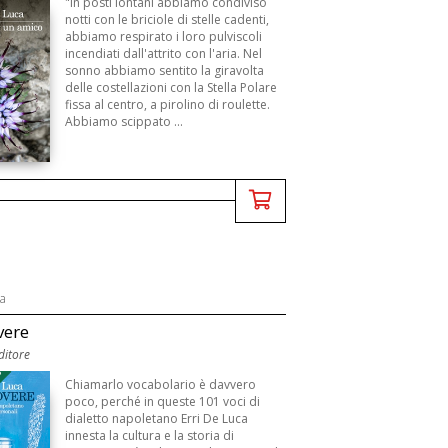
"In posti lontani abbiamo condiviso
notti con le briciole di stelle cadenti,
abbiamo respirato i loro pulviscoli
incendiati dall'attrito con l'aria. Nel
sonno abbiamo sentito la giravolta
delle costellazioni con la Stella Polare
fissa al centro, a pirolino di roulette.
Abbiamo scippato ...
ca
vere
Editore
3
Chiamarlo vocabolario è davvero
poco, perché in queste 101 voci di
dialetto napoletano Erri De Luca
innesta la cultura e la storia di