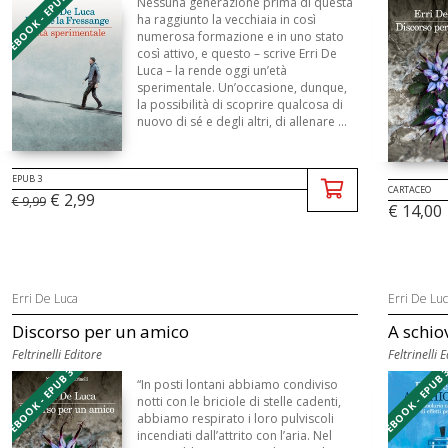
EBOOK - EPUB 3
Nessuna generazione prima di questa
ha raggiunto la vecchiaia in così
numerosa formazione e in uno stato
così attivo, e questo – scrive Erri De
Luca – la rende oggi un’età
sperimentale. Un’occasione, dunque,
la possibilità di scoprire qualcosa di
nuovo di sé e degli altri, di allenare ...
EPUB 3
CARTACEO
€ 2,99
€ 9,99
€ 14,00
Erri De Luca
Erri De Lu
Discorso per un amico
A schio
Feltrinelli Editore
Feltrinelli 
EBOOK - EPUB 3
EBOOK - EPUB 
“In posti lontani abbiamo condiviso
notti con le briciole di stelle cadenti,
abbiamo respirato i loro pulviscoli
incendiati dall’attrito con l’aria. Nel