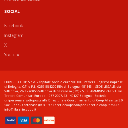
SOCIAL
Facebook
Instagram
X
Youtube
LIBRERIE.COOP S.p.a. - capitale sociale euro 900.000 int.vers. Registro imprese
di Bologna, C.F. e P.I.: 02591561200 REA di Bologna: 451543 ; SEDE LEGALE: via
Villanova, 29/7 - 40055 Villanova di Castenaso (BO) - SEDE AMMINISTRATIVA: via
Trattati Comunitari Europei 1957-2007, 13 - 40127 Bologna - Società
unipersonale sottoposta alla Direzione e Coordinamento di Coop Alleanza 3.0
Soc. Coop., Castenaso (BO) PEC: libreriecoopspa@pec.librerie.coop.it MAIL:
info@librerie.coop.it