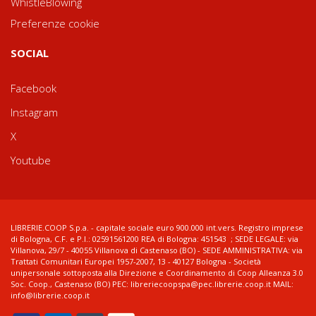
WhistleBlowing
Preferenze cookie
SOCIAL
Facebook
Instagram
X
Youtube
LIBRERIE.COOP S.p.a. - capitale sociale euro 900.000 int.vers. Registro imprese
di Bologna, C.F. e P.I.: 02591561200 REA di Bologna: 451543 ; SEDE LEGALE: via
Villanova, 29/7 - 40055 Villanova di Castenaso (BO) - SEDE AMMINISTRATIVA: via
Trattati Comunitari Europei 1957-2007, 13 - 40127 Bologna - Società
unipersonale sottoposta alla Direzione e Coordinamento di Coop Alleanza 3.0
Soc. Coop., Castenaso (BO) PEC: libreriecoopspa@pec.librerie.coop.it MAIL:
info@librerie.coop.it