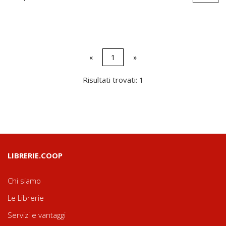
«
1
»
Risultati trovati: 1
LIBRERIE.COOP
Chi siamo
Le Librerie
Servizi e vantaggi