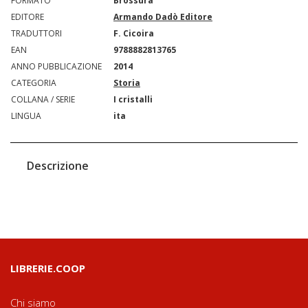
FORMATO
Brossura
EDITORE
Armando Dadò Editore
TRADUTTORI
F. Cicoira
EAN
9788882813765
ANNO PUBBLICAZIONE
2014
CATEGORIA
Storia
COLLANA / SERIE
I cristalli
LINGUA
ita
Descrizione
LIBRERIE.COOP
Chi siamo