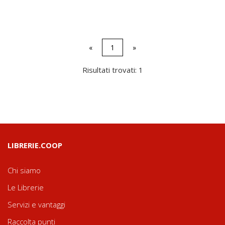
«
1
»
Risultati trovati: 1
LIBRERIE.COOP
Chi siamo
Le Librerie
Servizi e vantaggi
Raccolta punti