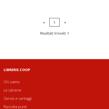
«
1
»
Risultati trovati: 1
LIBRERIE.COOP
Chi siamo
Le Librerie
Servizi e vantaggi
Raccolta punti