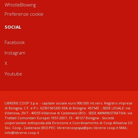
WhistleBlowing
Preferenze cookie
SOCIAL
Facebook
Instagram
X
Youtube
LIBRERIE.COOP S.p.a. - capitale sociale euro 900.000 int.vers. Registro imprese
di Bologna, C.F. e P.I.: 02591561200 REA di Bologna: 451543 ; SEDE LEGALE: via
Villanova, 29/7 - 40055 Villanova di Castenaso (BO) - SEDE AMMINISTRATIVA: via
Trattati Comunitari Europei 1957-2007, 13 - 40127 Bologna - Società
unipersonale sottoposta alla Direzione e Coordinamento di Coop Alleanza 3.0
Soc. Coop., Castenaso (BO) PEC: libreriecoopspa@pec.librerie.coop.it MAIL:
info@librerie.coop.it