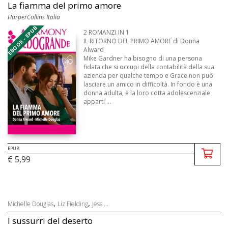
La fiamma del primo amore
HarperCollins Italia
EBOOK - EPUB
2 ROMANZI IN 1
IL RITORNO DEL PRIMO AMORE di Donna
Alward
Mike Gardner ha bisogno di una persona
fidata che si occupi della contabilità della sua
azienda per qualche tempo e Grace non può
lasciare un amico in difficoltà. In fondo è una
donna adulta, e la loro cotta adolescenziale
apparti ...
EPUB
€ 5,99
,
,
Michelle Douglas
Liz Fielding
Jess ...
I sussurri del deserto