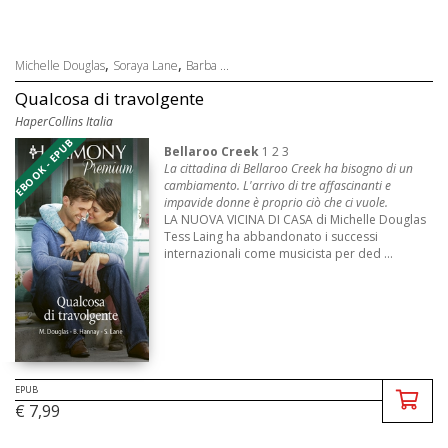
,
,
Michelle Douglas
Soraya Lane
Barba ...
Qualcosa di travolgente
HaperCollins Italia
EBOOK - EPUB
Bellaroo Creek
1 2 3
La cittadina di Bellaroo Creek ha bisogno di un
cambiamento. L'arrivo di tre affascinanti e
impavide donne è proprio ciò che ci vuole.
LA NUOVA VICINA DI CASA di Michelle Douglas
Tess Laing ha abbandonato i successi
internazionali come musicista per ded ...
EPUB
€ 7,99