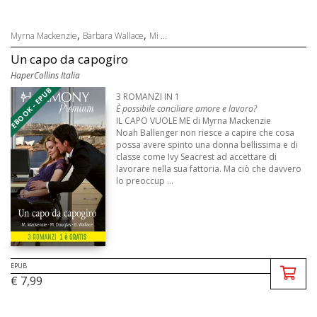
,
,
Myrna Mackenzie
Barbara Wallace
Mi ...
Un capo da capogiro
HaperCollins Italia
EBOOK - EPUB
3 ROMANZI IN 1
È possibile conciliare amore e lavoro?
IL CAPO VUOLE ME di Myrna Mackenzie
Noah Ballenger non riesce a capire che cosa
possa avere spinto una donna bellissima e di
classe come Ivy Seacrest ad accettare di
lavorare nella sua fattoria. Ma ciò che davvero
lo preoccup ...
EPUB
€ 7,99