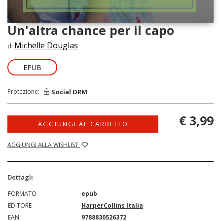
Un'altra chance per il capo
Michelle Douglas
di
EPUB
Social DRM
Protezione:
€ 3,99
AGGIUNGI AL CARRELLO
AGGIUNGI ALLA WISHLIST
Dettagli
FORMATO
epub
EDITORE
HarperCollins Italia
EAN
9788830526372