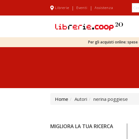
|
|
Librerie
Eventi
Assistenza
Per gli acquisti online: spes
Home
Autori
nerina poggiese
MIGLIORA LA TUA RICERCA