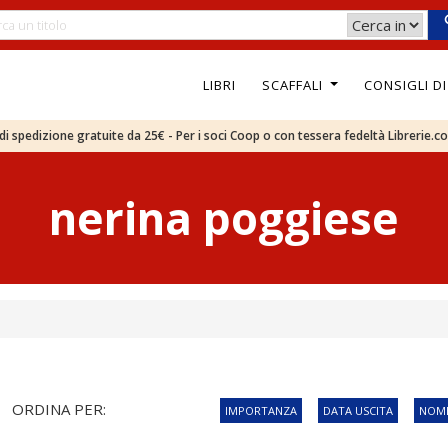
LIBRI
SCAFFALI
CONSIGLI D
e di spedizione gratuite da 25€ - Per i soci Coop o con tessera fedeltà Librerie.c
nerina poggiese
ORDINA PER:
IMPORTANZA
DATA USCITA
NOME