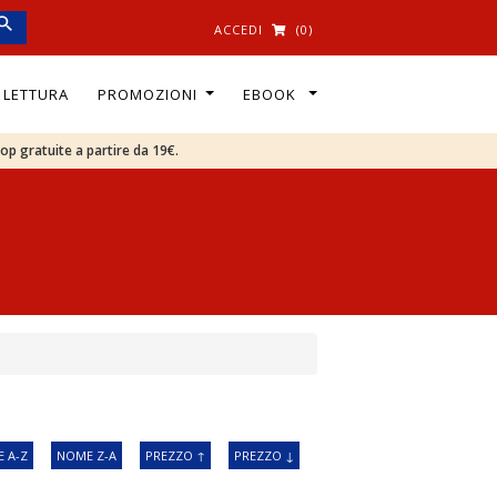
ACCEDI
(0)
I LETTURA
PROMOZIONI
EBOOK
oop gratuite a partire da 19€.
 A-Z
NOME Z-A
PREZZO ↑
PREZZO ↓