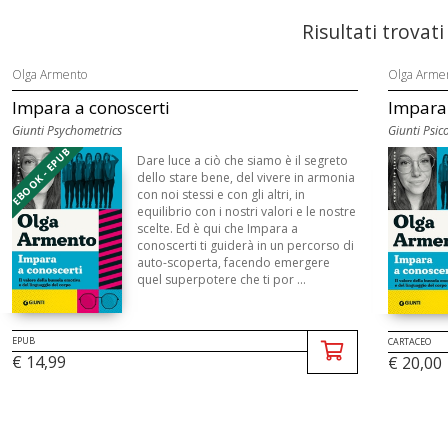
Risultati trovati
Olga Armento
Olga Arme
Impara a conoscerti
Impara a
Giunti Psychometrics
Giunti Psic
EBOOK - EPUB
Dare luce a ciò che siamo è il segreto
dello stare bene, del vivere in armonia
con noi stessi e con gli altri, in
equilibrio con i nostri valori e le nostre
scelte. Ed è qui che Impara a
conoscerti ti guiderà in un percorso di
auto-scoperta, facendo emergere
quel superpotere che ti por ...
EPUB
CARTACEO
€ 14,99
€ 20,00