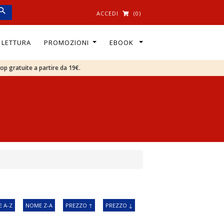
ACCEDI
(0)
I LETTURA
PROMOZIONI
EBOOK
oop gratuite a partire da 19€.
 A-Z
NOME Z-A
PREZZO ↑
PREZZO ↓