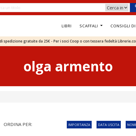
LIBRI
SCAFFALI
CONSIGLI D
e di spedizione gratuite da 25€ - Per i soci Coop o con tessera fedeltà Librerie.c
olga armento
ORDINA PER:
IMPORTANZA
DATA USCITA
NOME