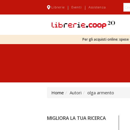
|
|
Librerie
Eventi
Assistenza
Per gli acquisti online: spes
Home
Autori
olga armento
MIGLIORA LA TUA RICERCA