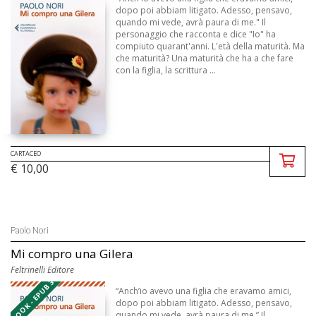
dopo poi abbiam litigato. Adesso, pensavo,
quando mi vede, avrà paura di me." Il
personaggio che racconta e dice "Io" ha
compiuto quarant'anni. L'età della maturità. Ma
che maturità? Una maturità che ha a che fare
con la figlia, la scrittura ...
CARTACEO
€ 10,00
Paolo Nori
Mi compro una Gilera
Feltrinelli Editore
EBOOK - EPUB 3
“Anch’io avevo una figlia che eravamo amici,
dopo poi abbiam litigato. Adesso, pensavo,
quando mi vede, avrà paura di me.” Il