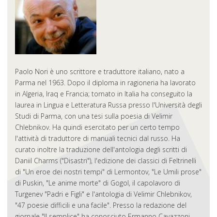
Paolo Nori è uno scrittore e traduttore italiano, nato a
Parma nel 1963. Dopo il diploma in ragioneria ha lavorato
in Algeria, Iraq e Francia; tornato in Italia ha conseguito la
laurea in Lingua e Letteratura Russa presso l'Università degli
Studi di Parma, con una tesi sulla poesia di Velimir
Chlebnikov. Ha quindi esercitato per un certo tempo
l'attività di traduttore di manuali tecnici dal russo. Ha
curato inoltre la traduzione dell'antologia degli scritti di
Daniil Charms ("Disastri"), l'edizione dei classici di Feltrinelli
di "Un eroe dei nostri tempi" di Lermontov, "Le Umili prose"
di Puskin, "Le anime morte" di Gogol, il capolavoro di
Turgenev "Padri e Figli" e l'antologia di Velimir Chlebnikov,
"47 poesie difficili e una facile". Presso la redazione del
giornale "Il semplice" ha conosciuto Ermanno Cavazzoni,