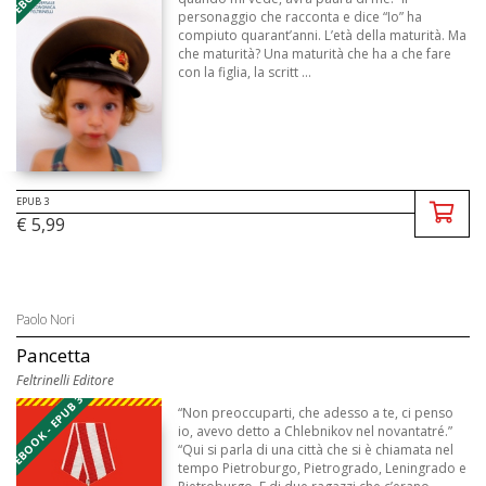
personaggio che racconta e dice “Io” ha
compiuto quarant’anni. L’età della maturità. Ma
che maturità? Una maturità che ha a che fare
con la figlia, la scritt ...
EPUB 3
€ 5,99
Paolo Nori
Pancetta
Feltrinelli Editore
EBOOK - EPUB 3
“Non preoccuparti, che adesso a te, ci penso
io, avevo detto a Chlebnikov nel novantatré.”
“Qui si parla di una città che si è chiamata nel
tempo Pietroburgo, Pietrogrado, Leningrado e