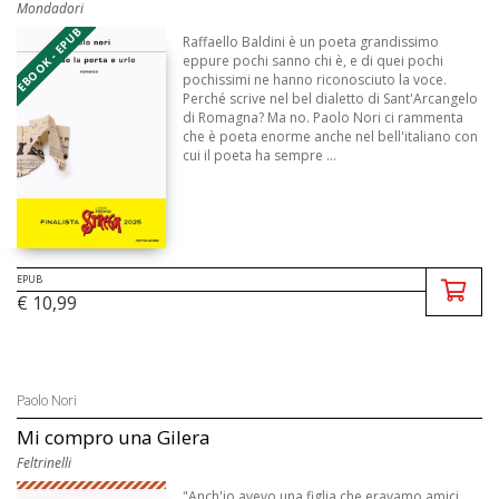
Mondadori
EBOOK - EPUB
Raffaello Baldini è un poeta grandissimo
eppure pochi sanno chi è, e di quei pochi
pochissimi ne hanno riconosciuto la voce.
Perché scrive nel bel dialetto di Sant'Arcangelo
di Romagna? Ma no. Paolo Nori ci rammenta
che è poeta enorme anche nel bell'italiano con
cui il poeta ha sempre ...
EPUB
€ 10,99
Paolo Nori
Mi compro una Gilera
Feltrinelli
"Anch'io avevo una figlia che eravamo amici,