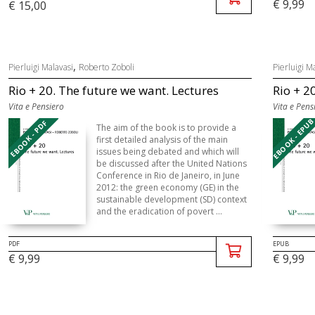
€ 9,99
€ 15,00
,
Pierluigi Malavasi
Roberto Zoboli
Pierluigi M
Rio + 20. The future we want. Lectures
Rio + 2
Vita e Pensiero
Vita e Pens
EBOOK - EPU
EBOOK - PDF
The aim of the book is to provide a
first detailed analysis of the main
issues being debated and which will
be discussed after the United Nations
Conference in Rio de Janeiro, in June
2012: the green economy (GE) in the
sustainable development (SD) context
and the eradication of povert ...
PDF
EPUB
€ 9,99
€ 9,99