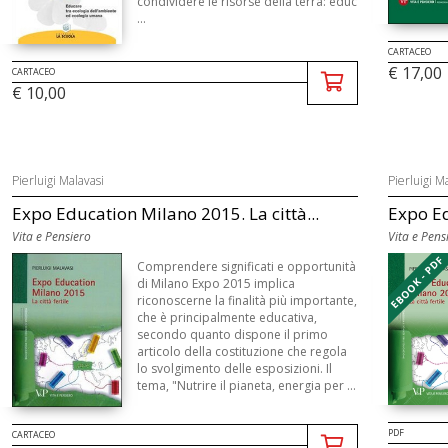
condividere le risorse della terra: educ
...
CARTACEO
€ 17,00
CARTACEO
€ 10,00
Pierluigi Malavasi
Pierluigi M
Expo Education Milano 2015. La città...
Expo Ed
Vita e Pensiero
Vita e Pens
EBOOK - PDF
Comprendere significati e opportunità
di Milano Expo 2015 implica
riconoscerne la finalità più importante,
che è principalmente educativa,
secondo quanto dispone il primo
articolo della costituzione che regola
lo svolgimento delle esposizioni. Il
tema, "Nutrire il pianeta, energia per ...
PDF
CARTACEO