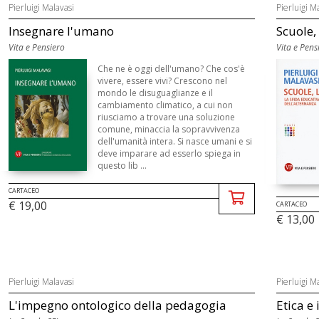
Pierluigi Malavasi
Pierluigi M
Insegnare l'umano
Scuole, 
Vita e Pensiero
Vita e Pens
Che ne è oggi dell'umano? Che cos'è
vivere, essere vivi? Crescono nel
mondo le disuguaglianze e il
cambiamento climatico, a cui non
riusciamo a trovare una soluzione
comune, minaccia la sopravvivenza
dell'umanità intera. Si nasce umani e si
deve imparare ad esserlo spiega in
questo lib ...
CARTACEO
€ 19,00
CARTACEO
€ 13,00
Pierluigi Malavasi
Pierluigi M
L'impegno ontologico della pedagogia
Etica e