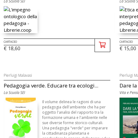
La Scuola SEI
La Scuola S
CARTACEO
CARTACEO
€ 18,60
€ 15,00
Pierluigi Malavasi
Pierluigi M
Pedagogia verde. Educare tra ecologi...
Dare la
La Scuola SEI
Vita e Pens
Il volume delinea le ragioni di una
pedagogia dell'ambiente che ha per
oggetto l'analisi del rapporto tra la
formazione umana e l'ambiente nelle
sue diverse forme storico-culturali.
Una pedagogia "verde" per imparare
la cittadinanza planetaria e