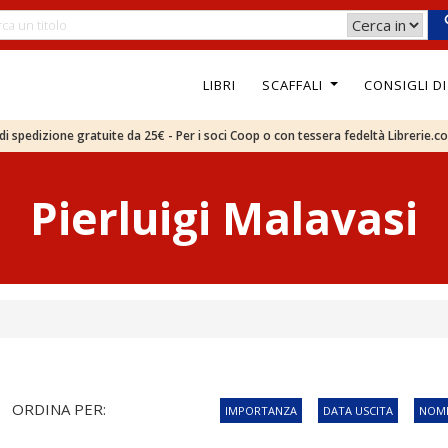
LIBRI
SCAFFALI
CONSIGLI D
e di spedizione gratuite da 25€ - Per i soci Coop o con tessera fedeltà Librerie.c
Pierluigi Malavasi
ORDINA PER:
IMPORTANZA
DATA USCITA
NOME