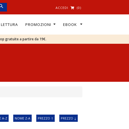
ACCEDI
(0)
I LETTURA
PROMOZIONI
EBOOK
oop gratuite a partire da 19€.
 A-Z
NOME Z-A
PREZZO ↑
PREZZO ↓