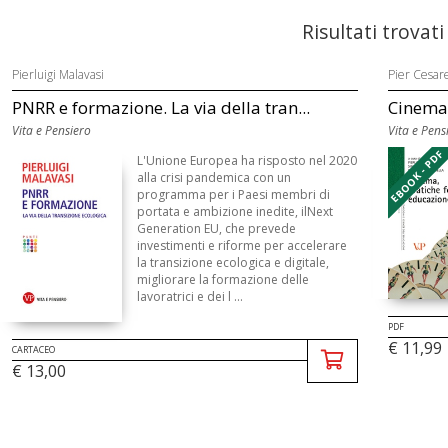
Risultati trovati
Pierluigi Malavasi
Pier Cesare
PNRR e formazione. La via della tran...
Cinema,
Vita e Pensiero
Vita e Pens
EBOOK - PDF
L'Unione Europea ha risposto nel 2020
alla crisi pandemica con un
programma per i Paesi membri di
portata e ambizione inedite, ilNext
Generation EU, che prevede
investimenti e riforme per accelerare
la transizione ecologica e digitale,
migliorare la formazione delle
lavoratrici e dei l ...
PDF
€ 11,99
CARTACEO
€ 13,00