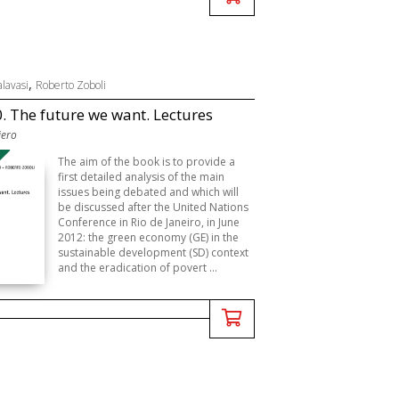
,
alavasi
Roberto Zoboli
0. The future we want. Lectures
iero
B
The aim of the book is to provide a
first detailed analysis of the main
issues being debated and which will
be discussed after the United Nations
Conference in Rio de Janeiro, in June
2012: the green economy (GE) in the
sustainable development (SD) context
and the eradication of povert ...