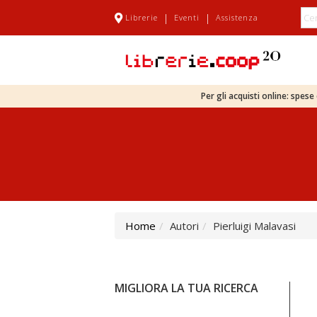
|
|
Librerie
Eventi
Assistenza
Per gli acquisti online: spes
Home
Autori
Pierluigi Malavasi
MIGLIORA LA TUA RICERCA