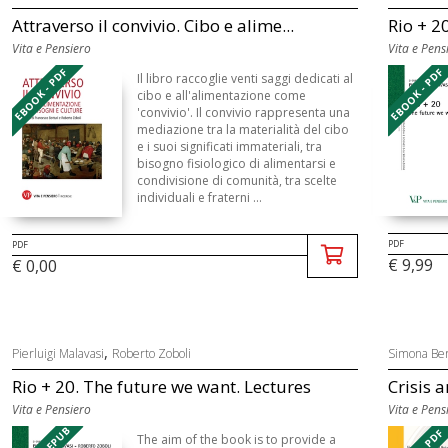
Attraverso il convivio. Cibo e alime...
Rio + 2
Vita e Pensiero
Vita e Pens
EBOOK - PDF
EBOOK - PDF
Il libro raccoglie venti saggi dedicati al
cibo e all'alimentazione come
'convivio'. Il convivio rappresenta una
mediazione tra la materialità del cibo
e i suoi significati immateriali, tra
bisogno fisiologico di alimentarsi e
condivisione di comunità, tra scelte
individuali e fraterni ...
PDF
PDF
€ 9,99
€ 0,00
,
Pierluigi Malavasi
Roberto Zoboli
Simona Ber
Rio + 20. The future we want. Lectures
Crisis 
Vita e Pensiero
Vita e Pens
The aim of the book is to provide a