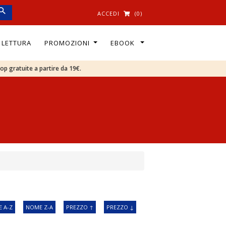
ACCEDI
(0)
I LETTURA
PROMOZIONI
EBOOK
oop gratuite a partire da 19€.
 A-Z
NOME Z-A
PREZZO ↑
PREZZO ↓