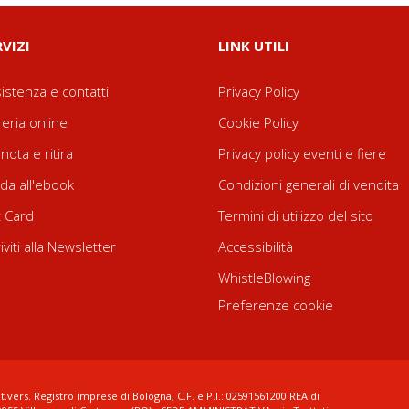
RVIZI
LINK UTILI
istenza e contatti
Privacy Policy
reria online
Cookie Policy
nota e ritira
Privacy policy eventi e fiere
da all'ebook
Condizioni generali di vendita
t Card
Termini di utilizzo del sito
riviti alla Newsletter
Accessibilità
WhistleBlowing
Preferenze cookie
t.vers. Registro imprese di Bologna, C.F. e P.I.: 02591561200 REA di