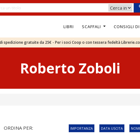
LIBRI
SCAFFALI
CONSIGLI D
e di spedizione gratuite da 25€ - Per i soci Coop o con tessera fedeltà Librerie.c
Roberto Zoboli
ORDINA PER:
IMPORTANZA
DATA USCITA
NOME