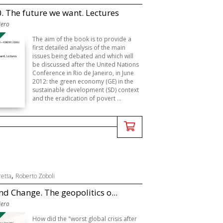
0. The future we want. Lectures
iero
The aim of the book is to provide a
first detailed analysis of the main
issues being debated and which will
be discussed after the United Nations
Conference in Rio de Janeiro, in June
2012: the green economy (GE) in the
sustainable development (SD) context
and the eradication of povert ...
,
etta
Roberto Zoboli
and Change. The geopolitics o...
iero
How did the "worst global crisis after