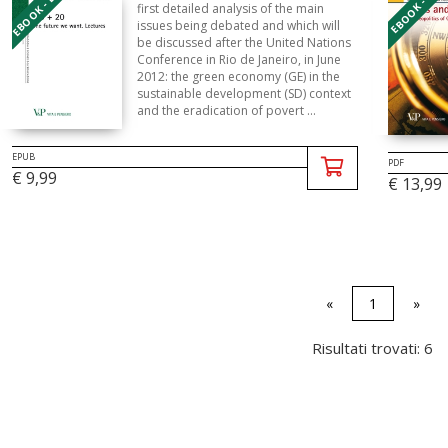
EBOOK - EPUB
EBOOK - PDF
first detailed analysis of the main
issues being debated and which will
be discussed after the United Nations
Conference in Rio de Janeiro, in June
2012: the green economy (GE) in the
sustainable development (SD) context
and the eradication of povert ...
EPUB
PDF
€ 9,99
€ 13,99
«
1
»
Risultati trovati: 6