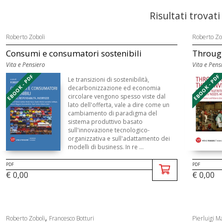
Risultati trovati
Roberto Zoboli
Roberto Zo
Consumi e consumatori sostenibili
Through
Vita e Pensiero
Vita e Pens
EBOOK - PDF
EBOOK - PDF
Le transizioni di sostenibilità,
decarbonizzazione ed economia
circolare vengono spesso viste dal
lato dell'offerta, vale a dire come un
cambia­mento di paradigma del
sistema produttivo ba­sato
sull'innovazione tecnologico-
organizzativa e sull'adattamento dei
modelli di business. In re ...
PDF
PDF
€ 0,00
€ 0,00
,
Roberto Zoboli
Francesco Botturi
Pierluigi M