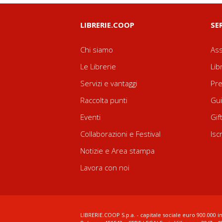
LIBRERIE.COOP
SE
Chi siamo
Ass
Le Librerie
Lib
Servizi e vantaggi
Pre
Raccolta punti
Gui
Eventi
Gif
Collaborazioni e Festival
Isc
Notizie e Area stampa
Lavora con noi
LIBRERIE.COOP S.p.a. - capitale sociale euro 900.000 in