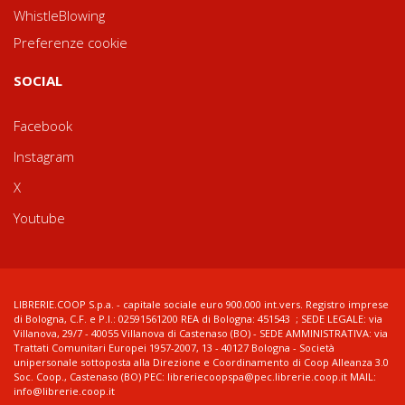
WhistleBlowing
Preferenze cookie
SOCIAL
Facebook
Instagram
X
Youtube
LIBRERIE.COOP S.p.a. - capitale sociale euro 900.000 int.vers. Registro imprese
di Bologna, C.F. e P.I.: 02591561200 REA di Bologna: 451543 ; SEDE LEGALE: via
Villanova, 29/7 - 40055 Villanova di Castenaso (BO) - SEDE AMMINISTRATIVA: via
Trattati Comunitari Europei 1957-2007, 13 - 40127 Bologna - Società
unipersonale sottoposta alla Direzione e Coordinamento di Coop Alleanza 3.0
Soc. Coop., Castenaso (BO) PEC: libreriecoopspa@pec.librerie.coop.it MAIL:
info@librerie.coop.it