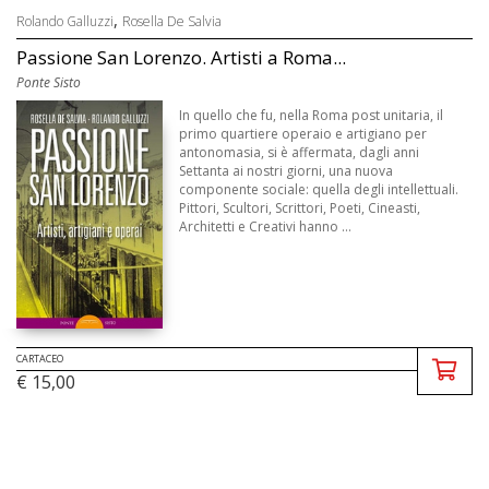
,
Rolando Galluzzi
Rosella De Salvia
Passione San Lorenzo. Artisti a Roma...
Ponte Sisto
In quello che fu, nella Roma post unitaria, il
primo quartiere operaio e artigiano per
antonomasia, si è affermata, dagli anni
Settanta ai nostri giorni, una nuova
componente sociale: quella degli intellettuali.
Pittori, Scultori, Scrittori, Poeti, Cineasti,
Architetti e Creativi hanno ...
CARTACEO
€ 15,00