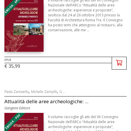
EBOOK - EPUB
Il volume raccoglie gli atti del VII Convegno
Nazionale dell’ARCo “Attualità delle aree
archeologiche: esperienze e proposte”,
svoltosi dal 24 al 26 ottobre 2013 presso la
Facoltà di Architettura Roma Tre. Il Convegno
ha posto temi che attengono al restauro, alla
conservazione, alle me ...
EPUB
€ 35,99
,
,
Paola Zanovello
Michele Zampilli
G ...
Attualità delle aree archeologiche: ...
Gangemi Editore
EBOOK - PDF
Il volume raccoglie gli atti del VII Convegno
Nazionale dell’ARCo “Attualità delle aree
archeologiche: esperienze e proposte”,