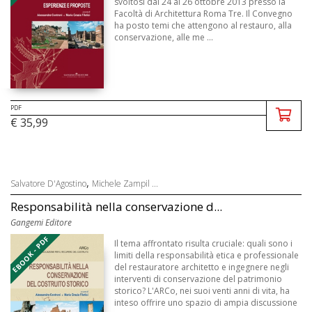
svoltosi dal 24 al 26 ottobre 2013 presso la
Facoltà di Architettura Roma Tre. Il Convegno
ha posto temi che attengono al restauro, alla
conservazione, alle me ...
PDF
€ 35,99
,
Salvatore D'Agostino
Michele Zampil ...
Responsabilità nella conservazione d...
Gangemi Editore
EBOOK - PDF
Il tema affrontato risulta cruciale: quali sono i
limiti della responsabilità etica e professionale
del restauratore architetto e ingegnere negli
interventi di conservazione del patrimonio
storico? L'ARCo, nei suoi venti anni di vita, ha
inteso offrire uno spazio di ampia discussione