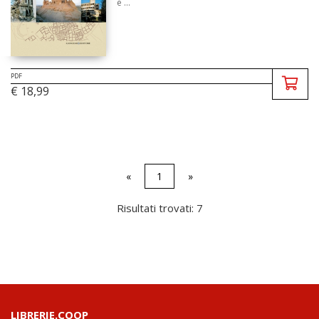
e ...
PDF
€ 18,99
«
1
»
Risultati trovati: 7
LIBRERIE.COOP