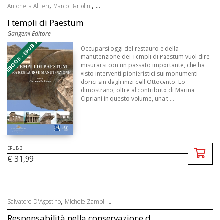
,
, ...
Antonella Altieri
Marco Bartolini
I templi di Paestum
Gangemi Editore
EBOOK - EPUB 3
Occuparsi oggi del restauro e della
manutenzione dei Templi di Paestum vuol dire
misurarsi con un passato importante, che ha
visto interventi pionieristici sui monumenti
dorici sin dagli inizi dell'Ottocento. Lo
dimostrano, oltre al contributo di Marina
Cipriani in questo volume, una t ...
EPUB 3
€ 31,99
,
Salvatore D'Agostino
Michele Zampil ...
Responsabilità nella conservazione d...