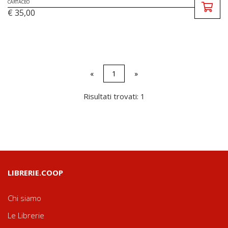
CARTACEO
€ 35,00
«
1
»
Risultati trovati: 1
LIBRERIE.COOP
Chi siamo
Le Librerie