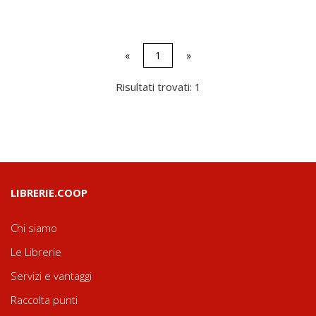
«
1
»
Risultati trovati: 1
LIBRERIE.COOP
Chi siamo
Le Librerie
Servizi e vantaggi
Raccolta punti