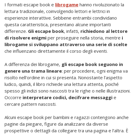
I formati escape book e
librogame
hanno rivoluzionato la
lettura tradizionale, coinvolgendo lettori e lettrici in
esperienze interattive. Sebbene entrambi condividano
questa caratteristica, presentano alcune importanti
differenze.
Gli escape book
, infatti,
richiedono al lettore
di risolvere enigmi
per proseguire nella storia, mentre
i
librogame si sviluppano attraverso una serie di scelte
che influenzano direttamente il corso degli eventi.
A differenza dei librogame,
gli escape book seguono in
genere una trama lineare
: per procedere, ogni enigma va
risolto nell'ordine in cui si presenta. Nonostante l’aspetto
ludico, quindi, il libro richiede una lettura attenta, poiché
spesso gli indizi sono nascosti tra le righe o nelle illustrazioni.
Occorre
interpretare codici, decifrare messaggi
e
cercare pattern nascosti.
Alcuni escape book per bambini e ragazzi contengono anche
pagine da piegare, figure da analizzare da diverse
prospettive o dettagli da collegare tra una pagina e l’altra. È