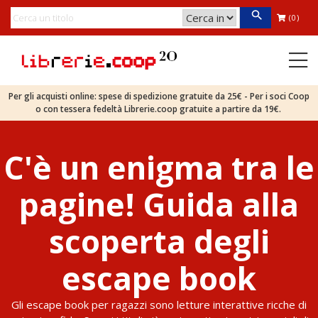
(0)
Per gli acquisti online: spese di spedizione gratuite da 25€ - Per i soci Coop
o con tessera fedeltà Librerie.coop gratuite a partire da 19€.
C'è un enigma tra le
pagine! Guida alla
scoperta degli
escape book
Gli escape book per ragazzi sono letture interattive ricche di