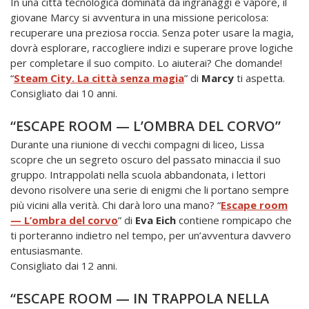
In una città tecnologica dominata da ingranaggi e vapore, il
giovane Marcy si avventura in una missione pericolosa:
recuperare una preziosa roccia. Senza poter usare la magia,
dovrà esplorare, raccogliere indizi e superare prove logiche
per completare il suo compito. Lo aiuterai? Che domande!
“
Steam City. La città senza magia
” di
Marcy
ti aspetta.
Consigliato dai 10 anni.
“ESCAPE ROOM — L’OMBRA DEL CORVO”
Durante una riunione di vecchi compagni di liceo, Lissa
scopre che un segreto oscuro del passato minaccia il suo
gruppo. Intrappolati nella scuola abbandonata, i lettori
devono risolvere una serie di enigmi che li portano sempre
più vicini alla verità. Chi darà loro una mano? “
Escape room
— L’ombra del corvo
” di
Eva Eich
contiene rompicapo che
ti porteranno indietro nel tempo, per un’avventura davvero
entusiasmante.
Consigliato dai 12 anni.
“ESCAPE ROOM — IN TRAPPOLA NELLA