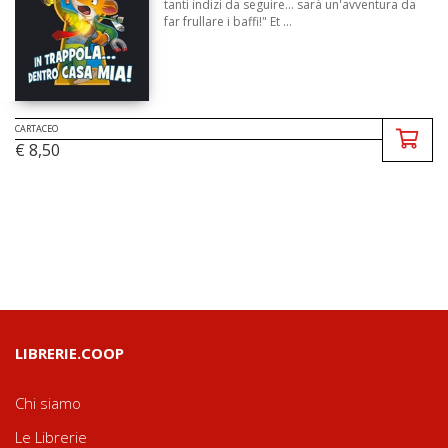
tanti indizi da seguire... sarà un'avventura da
far frullare i baffi!" Et ...
CARTACEO
€ 8,50
LIBRERIE.COOP
Chi siamo
Le Librerie