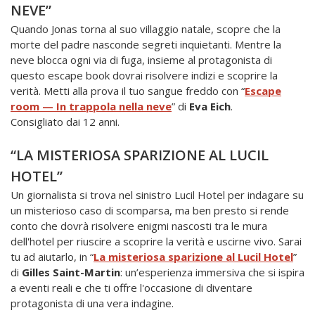
NEVE”
Quando Jonas torna al suo villaggio natale, scopre che la
morte del padre nasconde segreti inquietanti. Mentre la
neve blocca ogni via di fuga, insieme al protagonista di
questo escape book dovrai risolvere indizi e scoprire la
verità. Metti alla prova il tuo sangue freddo con “
Escape
room — In trappola nella neve
” di
Eva Eich
.
Consigliato dai 12 anni.
“LA MISTERIOSA SPARIZIONE AL LUCIL
HOTEL”
Un giornalista si trova nel sinistro Lucil Hotel per indagare su
un misterioso caso di scomparsa, ma ben presto si rende
conto che dovrà risolvere enigmi nascosti tra le mura
dell'hotel per riuscire a scoprire la verità e uscirne vivo. Sarai
tu ad aiutarlo, in “
La misteriosa sparizione al Lucil Hotel
”
di
Gilles Saint-Martin
: un’esperienza immersiva che si ispira
a eventi reali e che ti offre l'occasione di diventare
protagonista di una vera indagine.