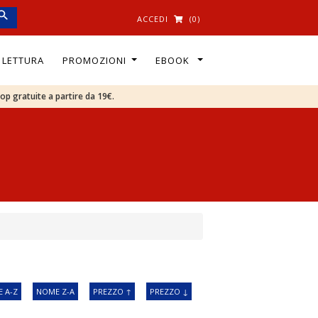
ACCEDI
(0)
I LETTURA
PROMOZIONI
EBOOK
oop gratuite a partire da 19€.
 A-Z
NOME Z-A
PREZZO ↑
PREZZO ↓