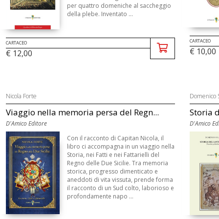
per quattro domeniche al saccheggio
della plebe. Inventato ...
CARTACEO
CARTACEO
€ 10,00
€ 12,00
Nicola Forte
Domenico S
Viaggio nella memoria persa del Regn...
Storia d
D'Amico Editore
D'Amico Ed
Con il racconto di Capitan Nicola, il
libro ci accompagna in un viaggio nella
Storia, nei Fatti e nei Fattarielli del
Regno delle Due Sicilie. Tra memoria
storica, progresso dimenticato e
aneddoti di vita vissuta, prende forma
il racconto di un Sud colto, laborioso e
profondamente napo ...