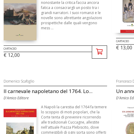
nonostante la critica faccia ancora
fatica a consacrargli un posto tra i
grandi narratori. I suoi romanzi e le
novelle sono altrettante angolazioni
prospettiche dalle quali vengono
mess ...
CARTACEO
€ 13,00
CARTACEO
€ 12,00
Domenico Scafoglio
Francesco D
Il carnevale napoletano del 1764. Lo...
Un anno 
D'Amico Editore
D'Amico Ed
A Napoli la carestia del 1764 fa temere
lo scoppio di moti popolari, che la
Corte tenta di prevenire ricorrendo
alle tradizionali Cuccagne, allestite
nell'attuale Piazza Plebiscito, dove
commestibili di ogni sorta sono offerti