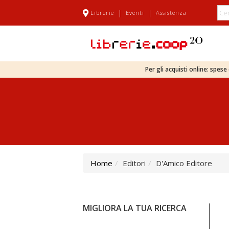
|
|
Librerie
Eventi
Assistenza
Per gli acquisti online: spes
Home
Editori
D'Amico Editore
MIGLIORA LA TUA RICERCA