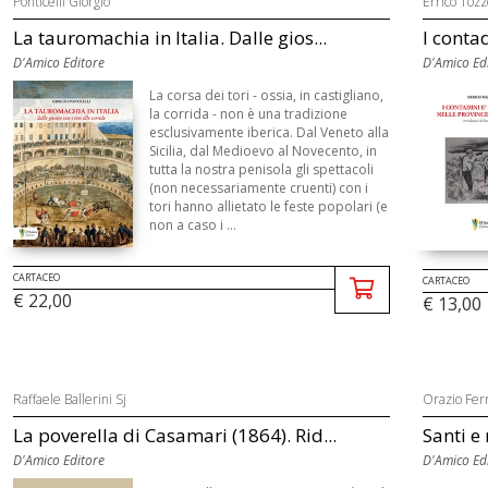
Ponticelli Giorgio
Errico Tozz
La tauromachia in Italia. Dalle gios...
I contad
D'Amico Editore
D'Amico Ed
La corsa dei tori - ossia, in castigliano,
la corrida - non è una tradizione
esclusivamente iberica. Dal Veneto alla
Sicilia, dal Medioevo al Novecento, in
tutta la nostra penisola gli spettacoli
(non necessariamente cruenti) con i
tori hanno allietato le feste popolari (e
non a caso i ...
CARTACEO
CARTACEO
€ 22,00
€ 13,00
Raffaele Ballerini Sj
Orazio Fer
La poverella di Casamari (1864). Rid...
Santi e 
D'Amico Editore
D'Amico Ed