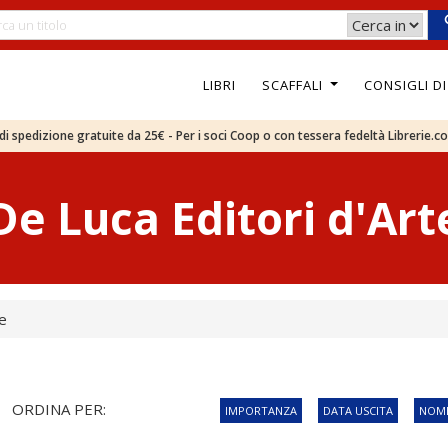
LIBRI
SCAFFALI
CONSIGLI D
e di spedizione gratuite da 25€ - Per i soci Coop o con tessera fedeltà Librerie.c
De Luca Editori d'Art
te
ORDINA PER:
IMPORTANZA
DATA USCITA
NOME