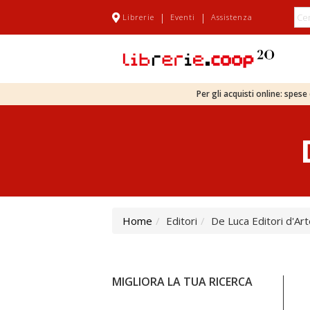
|
|
Librerie
Eventi
Assistenza
Per gli acquisti online: spes
Home
Editori
De Luca Editori d'Ar
MIGLIORA LA TUA RICERCA