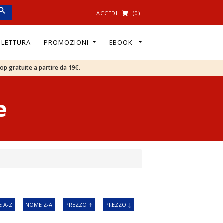
ACCEDI
(0)
I LETTURA
PROMOZIONI
EBOOK
oop gratuite a partire da 19€.
e
 A-Z
NOME Z-A
PREZZO ↑
PREZZO ↓