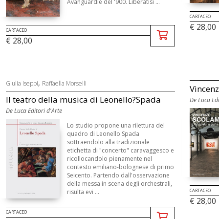
Avanguardie del '900. Liberatisi ...
CARTACEO
€ 28,00
CARTACEO
€ 28,00
,
Giulia Iseppi
Raffaella Morselli
Vincenz
Il teatro della musica di Leonello?Spada
De Luca Edi
De Luca Editori d'Arte
Lo studio propone una rilettura del
quadro di Leonello Spada
sottraendolo alla tradizionale
etichetta di "concerto" caravaggesco e
ricollocandolo pienamente nel
contesto emiliano-bolognese di primo
Seicento. Partendo dall'osservazione
della messa in scena degli orchestrali,
CARTACEO
risulta evi ...
€ 28,00
CARTACEO