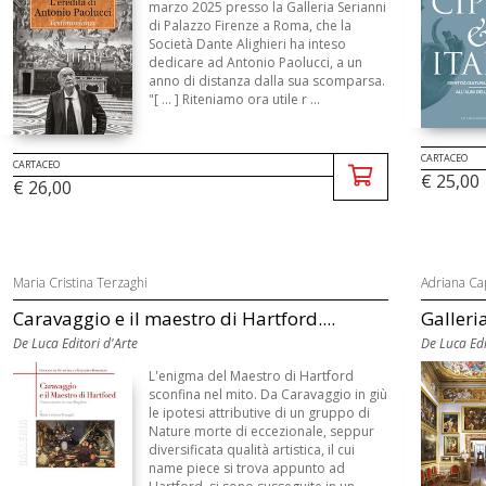
marzo 2025 presso la Galleria Serianni
di Palazzo Firenze a Roma, che la
Società Dante Alighieri ha inteso
dedicare ad Antonio Paolucci, a un
anno di distanza dalla sua scomparsa.
"[ ... ] Riteniamo ora utile r ...
CARTACEO
CARTACEO
€ 25,00
€ 26,00
Maria Cristina Terzaghi
Adriana Cap
Caravaggio e il maestro di Hartford....
Galleri
De Luca Editori d'Arte
De Luca Edi
L'enigma del Maestro di Hartford
sconfina nel mito. Da Caravaggio in giù
le ipotesi attributive di un gruppo di
Nature morte di eccezionale, seppur
diversificata qualità artistica, il cui
name piece si trova appunto ad