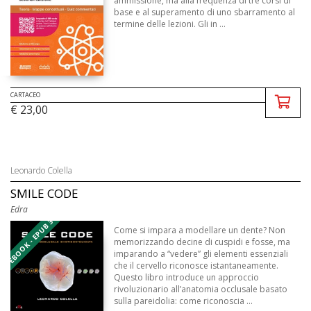
ammissione, ma alla frequenza di tre corsi di
base e al superamento di uno sbarramento al
termine delle lezioni. Gli in ...
CARTACEO
€ 23,00
Leonardo Colella
SMILE CODE
Edra
EBOOK - EPUB 3
Come si impara a modellare un dente? Non
memorizzando decine di cuspidi e fosse, ma
imparando a “vedere” gli elementi essenziali
che il cervello riconosce istantaneamente.
Questo libro introduce un approccio
rivoluzionario all’anatomia occlusale basato
sulla pareidolia: come riconoscia ...