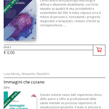
EBOOK - EPUB 3
L’emicrania è una patologia neurologica
diffusa e altamente disabilitante, con forte
impatto su qualità di vita, produttività e
sostenibilità del SSN. In Italia colpisce circa 6
milioni di persone e, nonostante i progressi
diagnostici e terapeutici, restano criticità su
consapevolezza, ...
EPUB 3
€ 0,00
,
Luisa Merati
Alessandra Sbardolini
Immagini che curano
Edra
EBOOK - EPUB 3
Questo volume nasce dall' esperienza clinica
delle autrici e offre ai professionisti della
salute mentale un prezioso repertorio di
visualizzazioni ipnotiche. Il testo si articola in