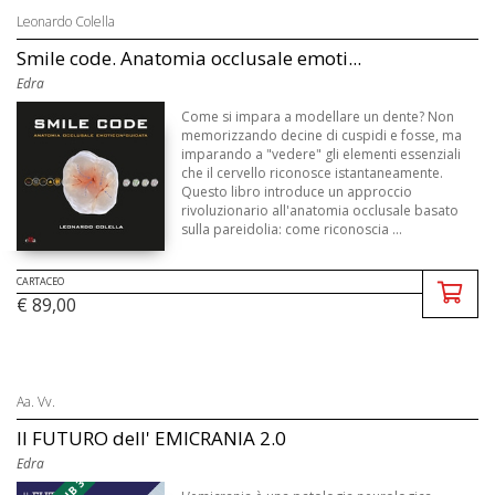
Leonardo Colella
Smile code. Anatomia occlusale emoti...
Edra
Come si impara a modellare un dente? Non
memorizzando decine di cuspidi e fosse, ma
imparando a "vedere" gli elementi essenziali
che il cervello riconosce istantaneamente.
Questo libro introduce un approccio
rivoluzionario all'anatomia occlusale basato
sulla pareidolia: come riconoscia ...
CARTACEO
€ 89,00
Aa. Vv.
Il FUTURO dell' EMICRANIA 2.0
Edra