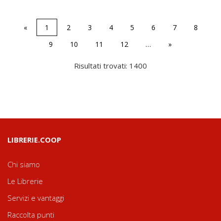
«
1
2
3
4
5
6
7
8
9
10
11
12
…
»
Risultati trovati: 1400
LIBRERIE.COOP
Chi siamo
Le Librerie
Servizi e vantaggi
Raccolta punti