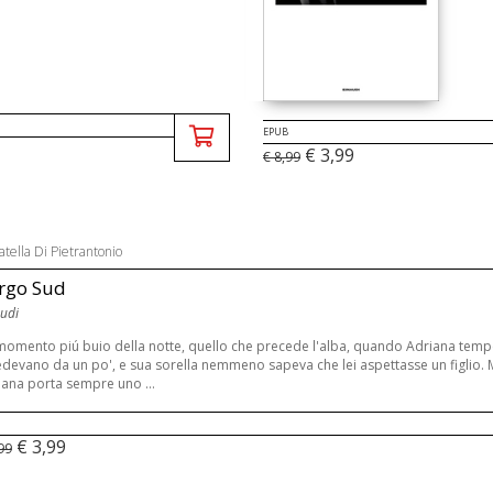
EPUB
€ 3,99
€ 8,99
tella Di Pietrantonio
rgo Sud
udi
 momento piú buio della notte, quello che precede l'alba, quando Adriana tempe
edevano da un po', e sua sorella nemmeno sapeva che lei aspettasse un figlio. 
ana porta sempre uno ...
€ 3,99
99