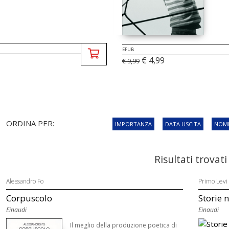
EPUB
€ 4,99
€ 9,99
ORDINA PER:
IMPORTANZA
DATA USCITA
NOME
Risultati trovati
Alessandro Fo
Primo Levi
Corpuscolo
Storie 
Einaudi
Einaudi
Il meglio della produzione poetica di