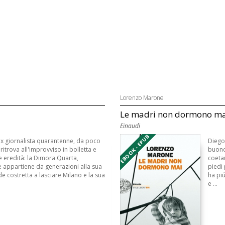
Lorenzo Marone
Le madri non dormono ma
Einaudi
EBOOK - EPUB
ex giornalista quarantenne, da poco
Diego
 ritrova all'improvviso in bolletta e
buono 
 eredità: la Dimora Quarta,
coeta
 appartiene da generazioni alla sua
piedi 
ede costretta a lasciare Milano e la sua
ha pi
e ...