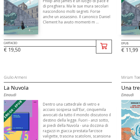
Philip and James è un luogo di pace e
di preghiera. Ma le sue mura secolari
nascondono molti segreti. Forse
anche un assassino. Il canonico Daniel
Clement ha avuto momenti m ...
CARTACEO
EPUB
€ 19,50
€ 11,99
Giulio Armeni
Miriam To
La Nuvola
Una tre
Einaudi
Einaudi
EBOOK - EPUB
Dentro una cattedrale di vetro e
acciaio sospesa sull'Eur, cinquemila
avvocati da tutto il mondo discutono il
destino della legge. Fuori - anzi sotto,
ai piedi della Nuvola - una dozzina di
ragazzi in giacca prestata farcisce
valigette, trascina scatoloni, scansiona