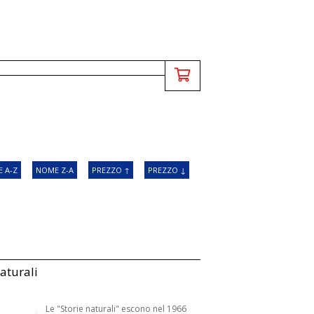
 A-Z
NOME Z-A
PREZZO ↑
PREZZO ↓
naturali
Le "Storie naturali" escono nel 1966