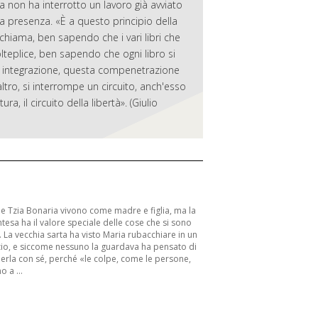
ma non ha interrotto un lavoro già avviato
sua presenza. «È a questo principio della
 richiama, ben sapendo che i vari libri che
lteplice, ben sapendo che ogni libro si
sta integrazione, questa compenetrazione
l'altro, si interrompe un circuito, anch'esso
ra, il circuito della libertà». (Giulio
 e Tzia Bonaria vivono come madre e figlia, ma la
ntesa ha il valore speciale delle cose che si sono
. La vecchia sarta ha visto Maria rubacchiare in un
io, e siccome nessuno la guardava ha pensato di
erla con sé, perché «le colpe, come le persone,
o a ...