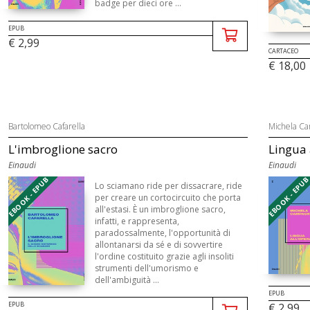
badge per dieci ore ...
EPUB
€ 2,99
CARTACEO
€ 18,00
Bartolomeo Cafarella
Michela C
L'imbroglione sacro
Lingua 
Einaudi
Einaudi
EBOOK - EPUB
EBOOK - EPU
Lo sciamano ride per dissacrare, ride
per creare un cortocircuito che porta
all'estasi. È un imbroglione sacro,
infatti, e rappresenta,
paradossalmente, l'opportunità di
allontanarsi da sé e di sovvertire
l'ordine costituito grazie agli insoliti
strumenti dell'umorismo e
dell'ambiguità ...
EPUB
EPUB
€ 2,99