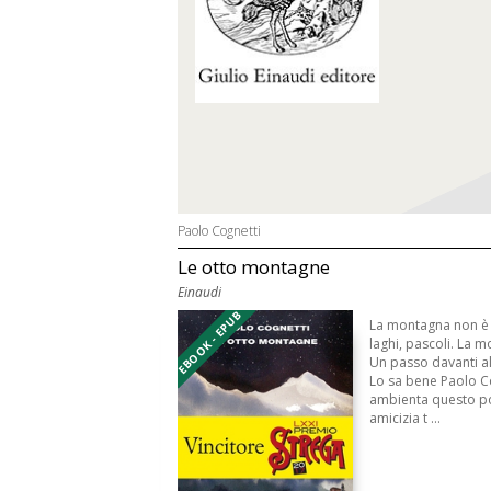
Paolo Cognetti
Le otto montagne
Einaudi
EBOOK - EPUB
La montagna non è s
laghi, pascoli. La m
Un passo davanti all
Lo sa bene Paolo Co
ambienta questo po
amicizia t ...