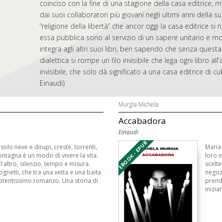
coinciso con la fine di una stagione della casa editrice, 
dai suoi collaboratori più giovani negli ultimi anni della 
“religione della libertà” che ancor oggi la casa editrice si
essa pubblica sono al servizio di un sapere unitario e mo
integra agli altri suoi libri, ben sapendo che senza que
dialettica si rompe un filo invisibile che lega ogni libro al
invisibile, che solo dà significato a una casa editrice di cultu
Einaudi)
Murgia Michela
Accabadora
Einaudi
EBOOK - EPUB
olo neve e dirupi, creste, torrenti,
Maria
ontagna è un modo di vivere la vita.
loro i
'altro, silenzio, tempo e misura.
scelte
gnetti, che tra una vetta e una baita
negoz
tentissimo romanzo. Una storia di
prend
inizian