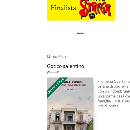
Marina Pierri
Gotico salentino
Einaudi
EBOOK - EPUB
Filomena Quarta - 
orfana di padre - si
con un'ingombrante
un'enorme casa che
famiglia. Cosí, si v
vita di prima ...