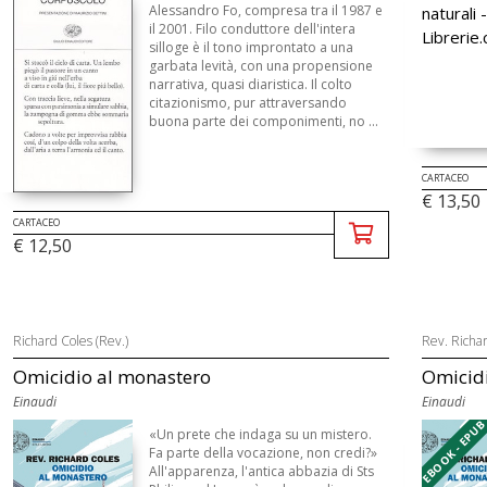
Alessandro Fo, compresa tra il 1987 e
il 2001. Filo conduttore dell'intera
silloge è il tono improntato a una
garbata levità, con una propensione
narrativa, quasi diaristica. Il colto
citazionismo, pur attraversando
buona parte dei componimenti, no ...
CARTACEO
€ 13,50
CARTACEO
€ 12,50
Richard Coles (Rev.)
Rev. Richa
Omicidio al monastero
Omicid
Einaudi
Einaudi
EBOOK - EPU
«Un prete che indaga su un mistero.
Fa parte della vocazione, non credi?»
All'apparenza, l'antica abbazia di Sts