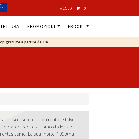
ACCEDI
(0)
I LETTURA
PROMOZIONI
EBOOK
oop gratuite a partire da 19€.
iali nascessero dal confronto (e talvolta
ollaboratori. Non era uomo di decisioni
di entusiasmo. La sua morte (1999) ha