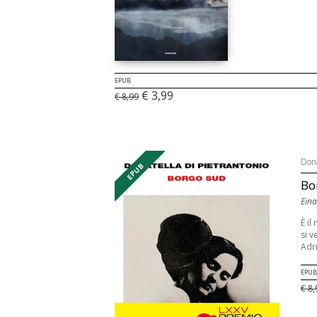
EPUB
€ 3,99
€ 8,99
Dona
EPUB
Bo
Eina
È il
si v
Adri
EPUB
€ 8,