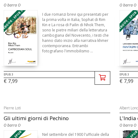
O barra O
O barra O
EBOOK - EPUB 3
EBOOK - EPUB 
I due romanzi brevi qui presentati per
la prima volta in Italia, Sophat di Rim
Kin e La rosa di Pailin di Nhok Them,
sono le pietre miliari della letteratura
cambogiana del Novecento, i testi che
hanno dato inizio alla narrativa khmer
contemporanea. Entrambi
fotografano l'immobilismo ...
EPUB 3
EPUB 3
€ 7,99
€ 7,99
Pierre Loti
Albert Lon
Gli ultimi giorni di Pechino
L'India
O barra O
O barra O
Nel settembre del 1900 l'ufficiale della