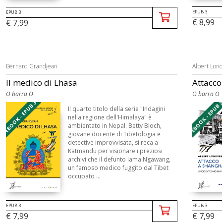
EPUB 3
EPUB 3
€ 8,99
€ 7,99
Bernard Grandjean
Albert Lon
Il medico di Lhasa
Attacco
O barra O
O barra O
EBOOK - EPUB 3
EBOOK - EPUB 
Il quarto titolo della serie "Indagini
nella regione dell'Himalaya" è
ambientato in Nepal. Betty Bloch,
giovane docente di Tibetologia e
detective improvvisata, si reca a
Katmandu per visionare i preziosi
archivi che il defunto lama Ngawang,
un famoso medico fuggito dal Tibet
occupato ...
EPUB 3
EPUB 3
€ 7,99
€ 7,99