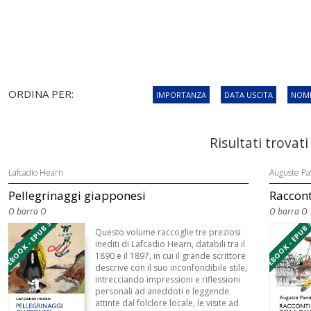
ORDINA PER:
IMPORTANZA
DATA USCITA
NOME
Risultati trovati
Lafcadio Hearn
Auguste Pa
Pellegrinaggi giapponesi
Raccont
O barra O
O barra O
EBOOK - EPUB 3
EBOOK - EPUB 
Questo volume raccoglie tre preziosi
inediti di Lafcadio Hearn, databili tra il
1890 e il 1897, in cui il grande scrittore
descrive con il suo inconfondibile stile,
intrecciando impressioni e riflessioni
personali ad aneddoti e leggende
attinte dal folclore locale, le visite ad