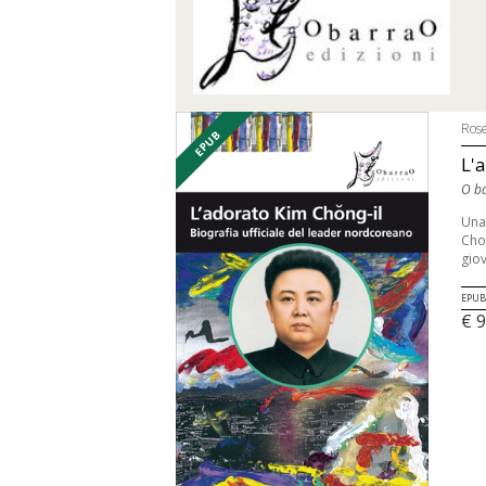
Rose
EPUB
L'
O b
Una 
Chon
giov
EPUB
€ 9