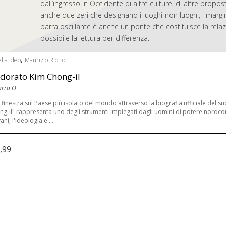
dall’ingresso in Occidente di altre culture, di altre prop
anche due zeri che designano i luoghi-non luoghi, i margini
barra oscillante è anche un ponte che costituisce la rel
possibile la lettura per differenza.
,
lla Ideo
Maurizio Riotto
adorato Kim Chong-il
arra O
finestra sul Paese più isolato del mondo attraverso la biografia ufficiale del 
g-il" rappresenta uno degli strumenti impiegati dagli uomini di potere nordcor
ani, l'ideologia e ...
,99