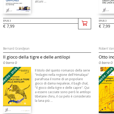
alcuni ...
EPUB 3
EPUB 3
€ 7,99
€ 7,99
Bernard Grandjean
Robert Van
Il gioco della tigre e delle antilopi
Otto in
O barra O
O barra O
EBOOK - EPUB 3
EBOOK - EPUB 
Il titolo del quinto romanzo della serie
"Indagini nella regione dell'Himalaya"
parafrasa il nome di un popolare
gioco di dama nepalese, il bagh chal,
"il gioco della tigre e delle capre". Qui
a essere cacciate sono però le antilopi
tibetane chiru, il cui pelo è considerato
la lana più ...