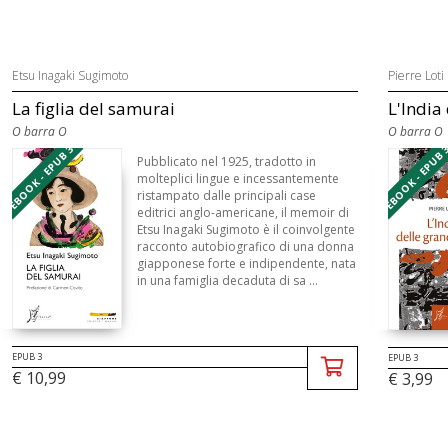
Etsu Inagaki Sugimoto
Pierre Loti
La figlia del samurai
L'India
O barra O
O barra O
EBOOK - EPUB 3
EBOOK - EPUB 
Pubblicato nel 1925, tradotto in
molteplici lingue e incessantemente
ristampato dalle principali case
editrici anglo-americane, il memoir di
Etsu Inagaki Sugimoto è il coinvolgente
racconto autobiografico di una donna
giapponese forte e indipendente, nata
in una famiglia decaduta di sa ...
EPUB 3
EPUB 3
€ 10,99
€ 3,99