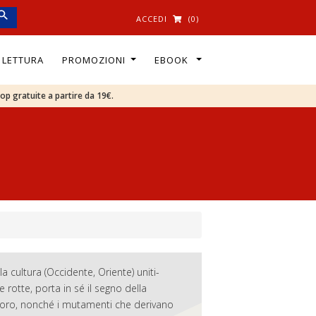
ACCEDI
(0)
I LETTURA
PROMOZIONI
EBOOK
oop gratuite a partire da 19€.
a cultura (Occidente, Oriente) uniti-
 rotte, porta in sé il segno della
a loro, nonché i mutamenti che derivano