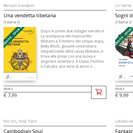
Bernard Grandjean
Lin Hierse
Una vendetta tibetana
Sogni d
O barra O
O barra O
EBOOK - EPUB 3
EBOOK - EPUB 
Dopo le prime due indagini narrate in
La scomparsa del manoscritto
tibetano e Il mistero dei cinque stupa,
Betty Bloch, giovane universitaria
simpatizzante della causa tibetana, si
trova alle prese con una nuova e
singolare avventura. A Lhasa, Pechino
e Calcutta, una serie di atroci o ...
EPUB 3
EPUB 3
€ 7,99
€ 9,99
,
Rim Kin
Nhok Them
Lafcadio H
Cambodian Soul
Fantasm