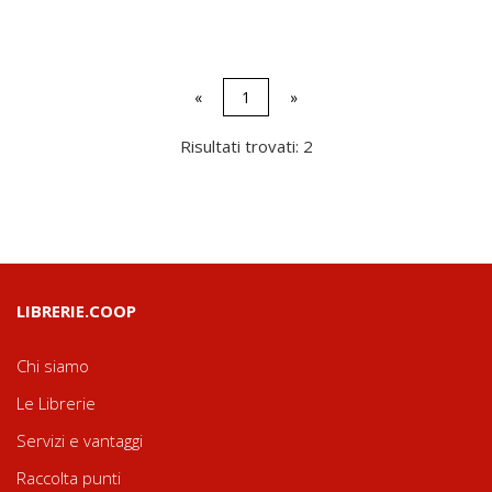
«
1
»
Risultati trovati: 2
LIBRERIE.COOP
Chi siamo
Le Librerie
Servizi e vantaggi
Raccolta punti