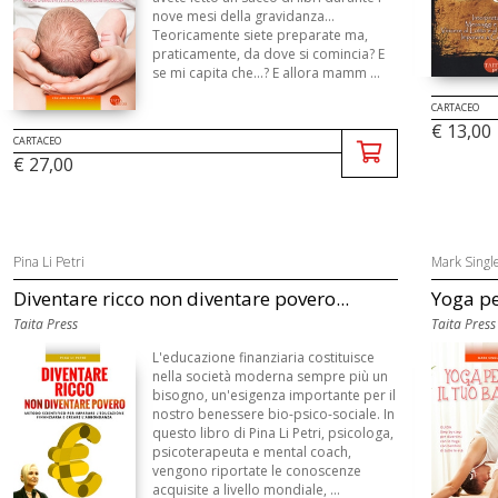
nove mesi della gravidanza...
Teoricamente siete preparate ma,
praticamente, da dove si comincia? E
se mi capita che...? E allora mamm ...
CARTACEO
€ 13,00
CARTACEO
€ 27,00
Pina Li Petri
Mark Singl
Diventare ricco non diventare povero...
Yoga pe
Taita Press
Taita Press
L'educazione finanziaria costituisce
nella società moderna sempre più un
bisogno, un'esigenza importante per il
nostro benessere bio-psico-sociale. In
questo libro di Pina Li Petri, psicologa,
psicoterapeuta e mental coach,
vengono riportate le conoscenze
acquisite a livello mondiale, ...