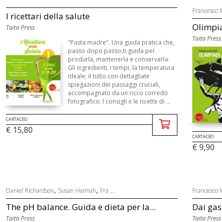
Francesco 
I ricettari della salute
Olimpia
Taita Press
Taita Press
"Pasta madre". Una guida pratica che,
passo dopo passo,ti guida per
produrla, mantenerla e conservarla.
Gli ingredienti, i tempi, la temperatura
ideale; il tutto con dettagliate
spiegazioni dei passaggi cruciali,
accompagnato da un ricco corredo
fotografico. I consigli e le ricette di ...
CARTACEO
€ 15,80
CARTACEO
€ 9,90
,
,
Daniel Richardson
Susan Hannah
Fra ...
Francesco 
The pH balance. Guida e dieta per la...
Dai gas,
Taita Press
Taita Press