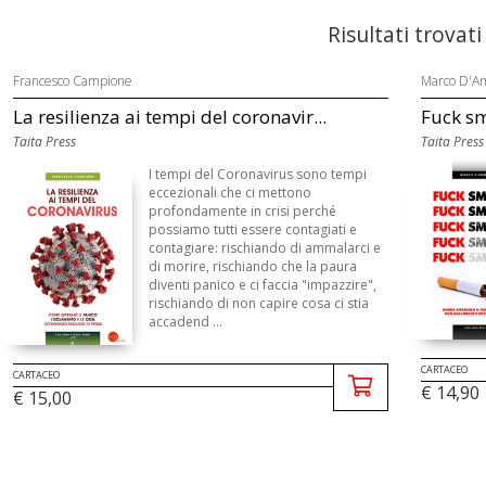
Risultati trovati
Francesco Campione
Marco D'A
La resilienza ai tempi del coronavir...
Fuck s
Taita Press
Taita Press
I tempi del Coronavirus sono tempi
eccezionali che ci mettono
profondamente in crisi perché
possiamo tutti essere contagiati e
contagiare: rischiando di ammalarci e
di morire, rischiando che la paura
diventi panico e ci faccia "impazzire",
rischiando di non capire cosa ci stia
accadend ...
CARTACEO
CARTACEO
€ 14,90
€ 15,00