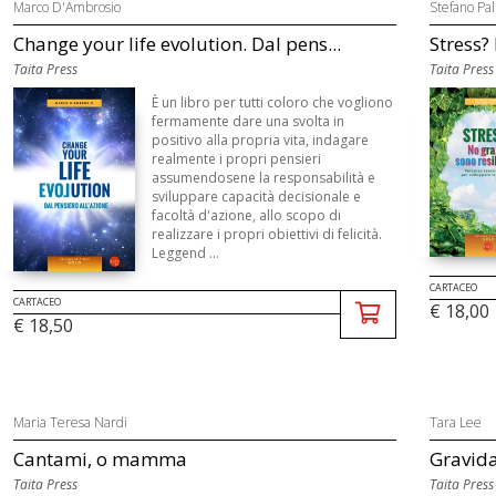
Marco D'Ambrosio
Stefano Pal
Change your life evolution. Dal pens...
Stress? 
Taita Press
Taita Press
È un libro per tutti coloro che vogliono
fermamente dare una svolta in
positivo alla propria vita, indagare
realmente i propri pensieri
assumendosene la responsabilità e
sviluppare capacità decisionale e
facoltà d'azione, allo scopo di
realizzare i propri obiettivi di felicità.
Leggend ...
CARTACEO
CARTACEO
€ 18,00
€ 18,50
Maria Teresa Nardi
Tara Lee
Cantami, o mamma
Gravid
Taita Press
Taita Press