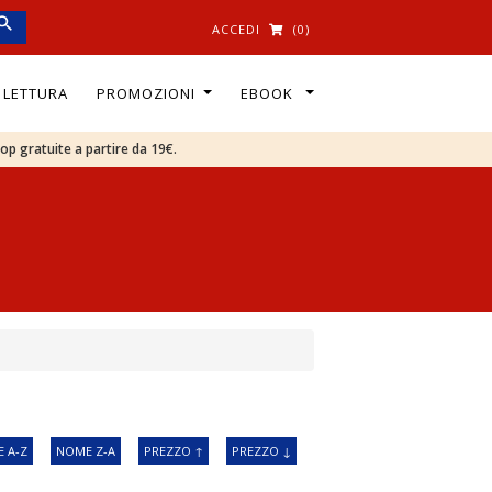
ACCEDI
(0)
I LETTURA
PROMOZIONI
EBOOK
oop gratuite a partire da 19€.
 A-Z
NOME Z-A
PREZZO ↑
PREZZO ↓