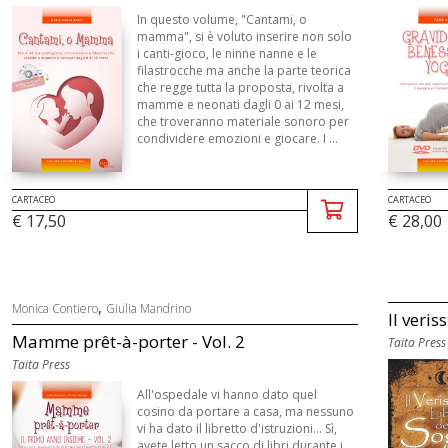
In questo volume, "Cantami, o
mamma", si è voluto inserire non solo
i canti-gioco, le ninne nanne e le
filastrocche ma anche la parte teorica
che regge tutta la proposta, rivolta a
mamme e neonati dagli 0 ai 12 mesi,
che troveranno materiale sonoro per
condividere emozioni e giocare. I ...
CARTACEO
CARTACEO
€ 17,50
€ 28,00
,
Monica Contiero
Giulia Mandrino
Il veris
Mamme prêt-à-porter - Vol. 2
Taita Press
Taita Press
All'ospedale vi hanno dato quel
cosino da portare a casa, ma nessuno
vi ha dato il libretto d'istruzioni... Sì,
avete letto un sacco di libri durante i