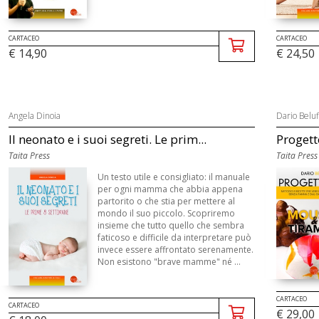
CARTACEO
CARTACEO
€ 14,90
€ 24,50
Angela Dinoia
Dario Beluf
Il neonato e i suoi segreti. Le prim...
Progett
Taita Press
Taita Press
Un testo utile e consigliato: il manuale
per ogni mamma che abbia appena
partorito o che stia per mettere al
mondo il suo piccolo. Scopriremo
insieme che tutto quello che sembra
faticoso e difficile da interpretare può
invece essere affrontato serenamente.
Non esistono "brave mamme" né ...
CARTACEO
CARTACEO
€ 29,00