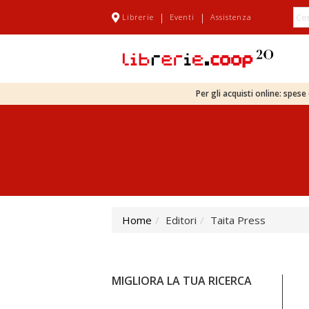
|
|
Librerie
Eventi
Assistenza
Per gli acquisti online: spes
Home
Editori
Taita Press
MIGLIORA LA TUA RICERCA