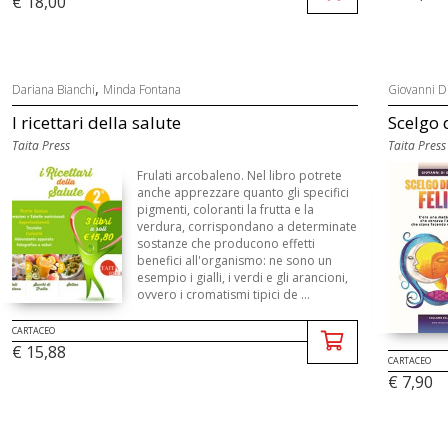
€ 18,00
,
Dariana Bianchi
Minda Fontana
Giovanni D
I ricettari della salute
Scelgo d
Taita Press
Taita Press
Frulati arcobaleno. Nel libro potrete
anche apprezzare quanto gli specifici
pigmenti, coloranti la frutta e la
verdura, corrispondano a determinate
sostanze che producono effetti
benefici all'organismo: ne sono un
esempio i gialli, i verdi e gli arancioni,
ovvero i cromatismi tipici de ...
CARTACEO
€ 15,88
CARTACEO
€ 7,90