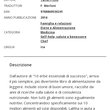
TRADUTTORI
F. Merloni
EAN
9788869530241
ANNO PUBBLICAZIONE
2016
Famiglia e relazioni
Diete e Alimentazione
CATEGORIA
Medicina
Self-help, salute e benessere
Chef
LINGUA
ita
Descrizione
Dall'autore di "10 erbe essenziali di successo", arriva
il più semplice, più divertente libro di alimentazione da
leggere. Include storie di buon umore, raccolte da
anni di ricerche sulla salute e di consulenza
nutrizionale. Non tutti gli alimenti sono egualmente
nutritivi. Concentrandoci specificamente sui 10
migliori alimenti ad oggi disponibili, Lalitha vi aiuta a