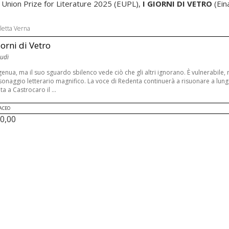
an Union Prize for Literature 2025 (EUPL),
I GIORNI DI VETRO
(Ein
letta Verna
iorni di Vetro
udi
genua, ma il suo sguardo sbilenco vede ciò che gli altri ignorano. È vulnerabile, 
onaggio letterario magnifico. La voce di Redenta continuerà a risuonare a lung
ta a Castrocaro il ...
ACEO
0,00