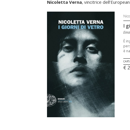
Nicoletta Verna
, vincitrice dell’Europe
Nico
I g
Eina
È in
pers
è na
CART
€ 2