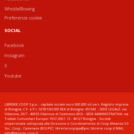
WhistleBlowing
Preferenze cookie
SOCIAL
Facebook
Instagram
X
Youtube
LIBRERIE.COOP S.p.a. - capitale sociale euro 900.000 int.vers. Registro imprese
di Bologna, C.F. e P.I.: 02591561200 REA di Bologna: 451543 ; SEDE LEGALE: via
Villanova, 29/7 - 40055 Villanova di Castenaso (BO) - SEDE AMMINISTRATIVA: via
Trattati Comunitari Europei 1957-2007, 13 - 40127 Bologna - Società
unipersonale sottoposta alla Direzione e Coordinamento di Coop Alleanza 3.0
Soc. Coop., Castenaso (BO) PEC: libreriecoopspa@pec.librerie.coop.it MAIL:
info@librerie.coop.it