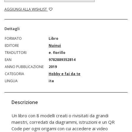
AGGIUNGI ALLA WISHLIST
Dettagli
FORMATO
Libro
EDITORE
Nuinui
TRADUTTORI
e. fiorillo
EAN
9782889352814
ANNO PUBBLICAZIONE
2019
CATEGORIA
Hobby e fai da te
LINGUA
ita
Descrizione
Un libro con 8 modelli creati o rivisitati da grandi
maestri, corredati da diagrammi, istruzioni e un QR
Code per ogni origami con cui accedere ai video