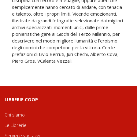
disciplina con record e medaglie, oppure atleti che
semplicemente hanno cercato di andare, con tenacia
e talento, oltre i propri limiti. Vicende emozionanti,
illustrate da grandi fotografie selezionate dai migliori
archivi specializzati; momenti unici, dalle prime
pionieristiche gare ai Giochi del Terzo Millennio, per
descrivere nel modo migliore l'umanità e l'eroismo
degli uomini che competono per la vittoria. Con le
prefazioni di Livio Berruti, Juri Chechi, Alberto Cova,
Piero Gros, VCalenta Vezzali.
LIBRERIE.COOP
Chi siamo
Le Librerie
Servizi e vantaggi