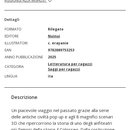
AGGIUNGI ALLA WISHLIST
Dettagli
FORMATO
Rilegato
EDITORE
Nuinui
ILLUSTRATORI
c. erayanie
EAN
9782889753253
ANNO PUBBLICAZIONE
2025
Letteratura per ragazzi
CATEGORIA
Saggi per ragazzi
LINGUA
ita
Descrizione
Un piacevole viaggio nel passato grazie alla serie
delle antiche civiltà pop up e agli 8 magnifici scenari
3D che ripercorrono la storia di uno degli anfiteatri
più famosi della storia: il Colosseo. Dalla costruzione