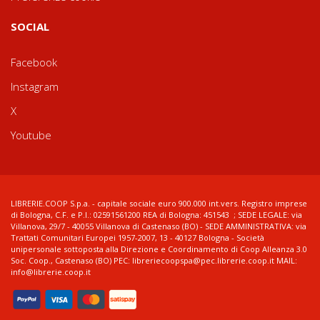
SOCIAL
Facebook
Instagram
X
Youtube
LIBRERIE.COOP S.p.a. - capitale sociale euro 900.000 int.vers. Registro imprese
di Bologna, C.F. e P.I.: 02591561200 REA di Bologna: 451543 ; SEDE LEGALE: via
Villanova, 29/7 - 40055 Villanova di Castenaso (BO) - SEDE AMMINISTRATIVA: via
Trattati Comunitari Europei 1957-2007, 13 - 40127 Bologna - Società
unipersonale sottoposta alla Direzione e Coordinamento di Coop Alleanza 3.0
Soc. Coop., Castenaso (BO) PEC: libreriecoopspa@pec.librerie.coop.it MAIL:
info@librerie.coop.it