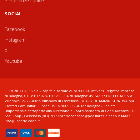
Preferenze cookie
SOCIAL
Facebook
Instagram
X
Youtube
LIBRERIE.COOP S.p.a. - capitale sociale euro 900.000 int.vers. Registro imprese
di Bologna, C.F. e P.I.: 02591561200 REA di Bologna: 451543 ; SEDE LEGALE: via
Villanova, 29/7 - 40055 Villanova di Castenaso (BO) - SEDE AMMINISTRATIVA: via
Trattati Comunitari Europei 1957-2007, 13 - 40127 Bologna - Società
unipersonale sottoposta alla Direzione e Coordinamento di Coop Alleanza 3.0
Soc. Coop., Castenaso (BO) PEC: libreriecoopspa@pec.librerie.coop.it MAIL:
info@librerie.coop.it