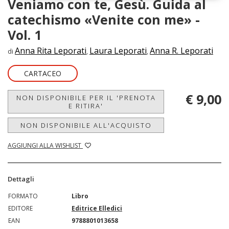
Veniamo con te, Gesù. Guida al
catechismo «Venite con me» -
Vol. 1
Anna Rita Leporati
Laura Leporati
Anna R. Leporati
di
,
,
CARTACEO
€ 9,00
NON DISPONIBILE PER IL 'PRENOTA
E RITIRA'
NON DISPONIBILE ALL'ACQUISTO
AGGIUNGI ALLA WISHLIST
Dettagli
FORMATO
Libro
EDITORE
Editrice Elledici
EAN
9788801013658