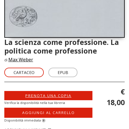
La scienza come professione. La
politica come professione
Max Weber
di
CARTACEO
EPUB
€
PRENOTA UNA COPIA
18,00
Verifica la disponibilità nella tua libreria
AGGIUNGI AL CARRELLO
Disponibilità immediata
?