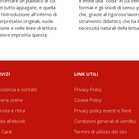
ercettare un pubblico le cui
ommentate le sottigliezze
l tutto appagate, e quella
anei. Il risultato è un'opera
l'introduzione all'Inferno di
atore, si rivela un efficace
rpretativi originali, vuole
 di seguire i ritmi e le
one e nelle linee di lettura
necessità naturali della lettu
curatore impronta questa
RVIZI
LINK UTILI
istenza e contatti
Privacy Policy
reria online
Cookie Policy
nota e ritira
Privacy policy eventi e fiere
da all'ebook
Condizioni generali di vendita
t Card
Termini di utilizzo del sito