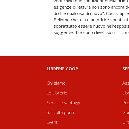
verifichino due condizioni: quella di int
e infine una "coda" in cui vengono c
esigenze di lettura non sono ancora de
formali e gli snodi di senso più sotterr
di dire qualcosa di nuovo". Così si apre 
che, grazie al rigoroso lavoro del cur
Bellomo che, oltre ad offrire spunti inte
strumento didattico che ha il pregio
soprattutto essere nuovo nell'esposizi
suggerite. Tre sono i livelli su cui il 
LIBRERIE.COOP
SE
Chi siamo
Ass
Le Librerie
Lib
Servizi e vantaggi
Pre
Raccolta punti
Gui
Eventi
Gif