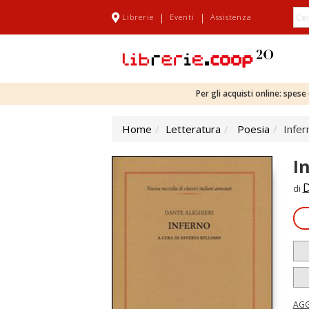
|
|
Librerie
Eventi
Assistenza
Per gli acquisti online: spes
Home
Letteratura
Poesia
Infer
I
D
di
AGG