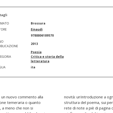
tagli
RMATO
Brossura
TORE
Einaudi
N
9788806189570
NO
2013
BLICAZIONE
Poesia
EGORIA
Critica e storia della
letteratura
GUA
ita
di un nuovo commento alla
i tipo istituzionale, sulla
one temeraria o quanto
le allegorie trattati; una
, a meno che non si
 testo, parafrasandolo;