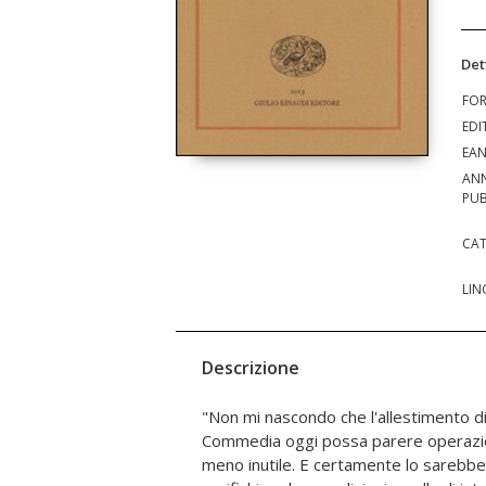
Det
FO
EDI
EA
AN
PUB
CAT
LIN
Descrizione
"Non mi nascondo che l'allestimento 
novità: un'introduzione a ogni canto, d
Commedia oggi possa parere operazi
struttura del poema, sui personaggi e sul
meno inutile. E certamente lo sarebbe
rete di note a piè di pagina che spiegano il