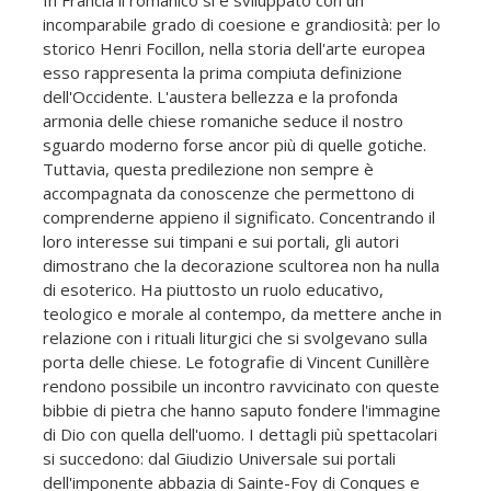
In Francia il romanico si è sviluppato con un
incomparabile grado di coesione e grandiosità: per lo
storico Henri Focillon, nella storia dell'arte europea
esso rappresenta la prima compiuta definizione
dell'Occidente. L'austera bellezza e la profonda
armonia delle chiese romaniche seduce il nostro
sguardo moderno forse ancor più di quelle gotiche.
Tuttavia, questa predilezione non sempre è
accompagnata da conoscenze che permettono di
comprenderne appieno il significato. Concentrando il
loro interesse sui timpani e sui portali, gli autori
dimostrano che la decorazione scultorea non ha nulla
di esoterico. Ha piuttosto un ruolo educativo,
teologico e morale al contempo, da mettere anche in
relazione con i rituali liturgici che si svolgevano sulla
porta delle chiese. Le fotografie di Vincent Cunillère
rendono possibile un incontro ravvicinato con queste
bibbie di pietra che hanno saputo fondere l'immagine
di Dio con quella dell'uomo. I dettagli più spettacolari
si succedono: dal Giudizio Universale sui portali
dell'imponente abbazia di Sainte-Foy di Conques e