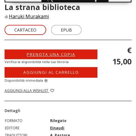
La strana biblioteca
Haruki Murakami
di
CARTACEO
EPUB
€
PRENOTA UNA COPIA
15,00
Verifica la disponibilità nella tua libreria
AGGIUNGI AL CARRELLO
Disponibilità immediata
?
AGGIUNGI ALLA WISHLIST
Dettagli
FORMATO
Rilegato
EDITORE
Einaudi
TRADUTTORI
A. Pastore