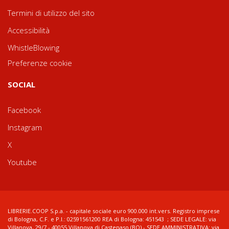
Termini di utilizzo del sito
Accessibilità
WhistleBlowing
Preferenze cookie
SOCIAL
Facebook
Instagram
X
Youtube
LIBRERIE.COOP S.p.a. - capitale sociale euro 900.000 int.vers. Registro imprese
di Bologna, C.F. e P.I.: 02591561200 REA di Bologna: 451543 ; SEDE LEGALE: via
Villanova, 29/7 - 40055 Villanova di Castenaso (BO) - SEDE AMMINISTRATIVA: via