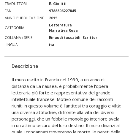
TRADUTTORI
E. Giolitti
EAN
9788806227845
ANNO PUBBLICAZIONE
2015
Letteratura
CATEGORIA
Narrativa Rosa
COLLANA / SERIE
Einaudi tascabili. Scrittori
LINGUA
ita
Descrizione
Il muro uscito in Francia nel 1939, a un anno di
distanza da La nausea, è probabilmente l'opera
letteraria più forte e rappresentativa del grande
intellettuale francese. Motivo comune dei racconti
riuniti in questo volume è l'antitesi tra coraggio e viltà:
una diversa attitudine, di fronte alla vita dei diversi
personaggi, che un febbrile monologo interiore svela
in un attimo oscuro del loro destino. Il muro dinanzi al
quale i condannati troveranno la morte, le pareti delle