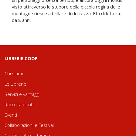
un personaggio senza tempo, e ancora oggi il mondo
visto attraverso lo stupore della piccola regina delle
montagne riesce a brillare di dolcezza. Età di lettura:
da 8 anni.
LIBRERIE.COOP
Chi siamo
Le Librerie
Servizi e vantaggi
Raccolta punti
Eventi
Collaborazioni e Festival
Notizie e Area stampa