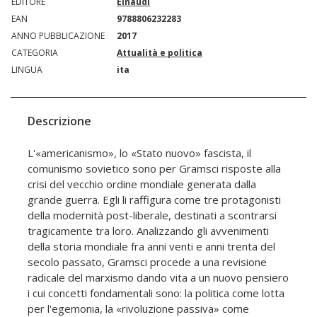
EDITORE
Einaudi
EAN
9788806232283
ANNO PUBBLICAZIONE
2017
CATEGORIA
Attualità e politica
LINGUA
ita
Descrizione
L'«americanismo», lo «Stato nuovo» fascista, il
comunismo sovietico sono per Gramsci risposte alla
crisi del vecchio ordine mondiale generata dalla
grande guerra. Egli li raffigura come tre protagonisti
della modernità post-liberale, destinati a scontrarsi
tragicamente tra loro. Analizzando gli avvenimenti
della storia mondiale fra anni venti e anni trenta del
secolo passato, Gramsci procede a una revisione
radicale del marxismo dando vita a un nuovo pensiero
i cui concetti fondamentali sono: la politica come lotta
per l'egemonia, la «rivoluzione passiva» come