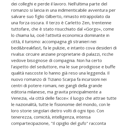
dei colleghi e perde il lavoro. Nell'ultima parte del
romanzo si lancia in una indimenticabile avventura per
salvare suo figlio Gilberto, rimasto intrappolato da
una forza oscura. Il terzo è Carletto Zen, trentenne
tuttofare, che è stato risucchiato dal «Gorgo», come
lo chiama lui, cioè l'attività economica dominante in
città, il turismo: accompagna gli stranieri nei
bed&breakfast, fa le pulizie, e intanto cova desideri di
rivalsa: circuire anziane proprietarie di palazzi, ricche
vedove bisognose di compagnia. Non ha certo
l'aspetto del seduttore, ma le sue prodigiose e buffe
qualità nascoste lo hanno già reso una leggenda. Il
nuovo romanzo di Tiziano Scarpa fa incursioni nei
centri di potere romani, nei gangli della grande
editoria milanese, ma gravita principalmente a
Venezia, «la città delle facce»: il luogo che attrae tutte
le nazionalità, tutte le fisionomie del mondo, con le
loro storie singolari dietro volti di ogni tipo. Con
tenerezza, comicità, intelligenza, intensa
compartecipazione, "Il cipiglio del gufo" racconta