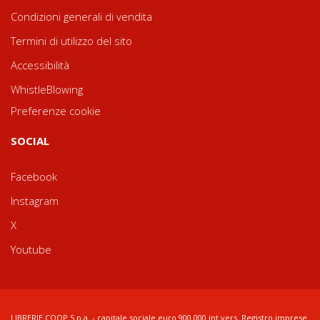
Condizioni generali di vendita
Termini di utilizzo del sito
Accessibilità
WhistleBlowing
Preferenze cookie
SOCIAL
Facebook
Instagram
X
Youtube
LIBRERIE.COOP S.p.a. - capitale sociale euro 900.000 int.vers. Registro imprese