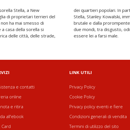
sorella Stella, a New
contra con il marito di
ia di proprietari terrieri del
di origini polacche: bello,
 non ha mai smesso di
 E in questo scontro tra
 a casa della sorella si
ttrazione, non potrà che
ica delle città, delle strade,
essere lei a farsi male.
RVIZI
LINK UTILI
istenza e contatti
Privacy Policy
reria online
Cookie Policy
nota e ritira
Privacy policy eventi e fiere
da all'ebook
Condizioni generali di vendita
t Card
Termini di utilizzo del sito