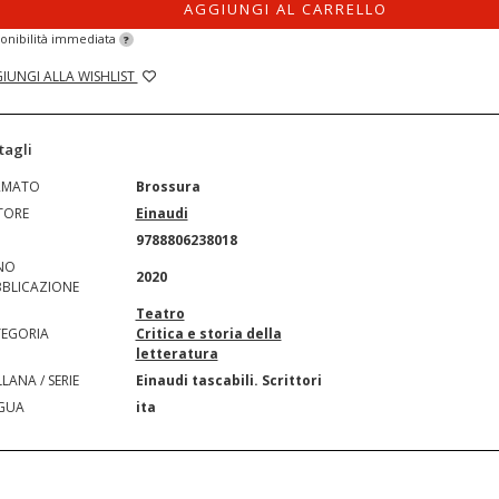
AGGIUNGI AL CARRELLO
onibilità immediata
?
IUNGI ALLA WISHLIST
tagli
RMATO
Brossura
TORE
Einaudi
N
9788806238018
NO
2020
BLICAZIONE
Teatro
EGORIA
Critica e storia della
letteratura
LANA / SERIE
Einaudi tascabili. Scrittori
GUA
ita