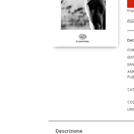
Disp
AGG
Det
FO
EDI
EA
AN
PUB
CAT
COL
LIN
Descrizione