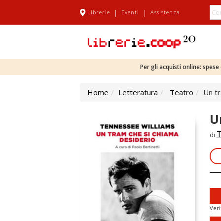
|
|
Librerie
Eventi
Assistenza
Per gli acquisti online: spes
Home
Letteratura
Teatro
Un tr
U
T
di
Veri