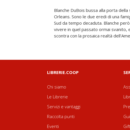
Blanche DuBois bussa alla porta della 
dei quartieri popolari. In particolare si s
Orleans. Sono le due eredi di una famigl
Stella, Stanley Kowalski, immigrato 
Sud da tempo decaduta. Blanche però
brutale e dalla prorompente sessualità.
vivere in quel passato ormai svanito, e
due mondi, tra disgusto, odio e feroce a
scontra con la prosaica realtà dell'Amer
LIBRERIE.COOP
SE
Chi siamo
Ass
Le Librerie
Lib
Servizi e vantaggi
Pre
Raccolta punti
Gui
Eventi
Gif