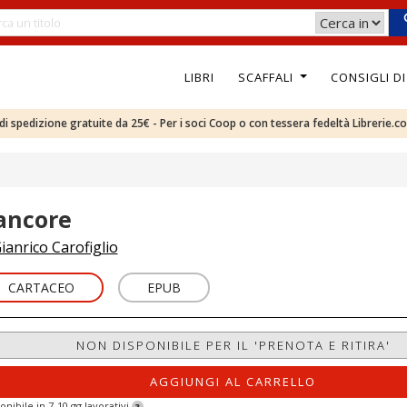
LIBRI
SCAFFALI
CONSIGLI D
e di spedizione gratuite da 25€ - Per i soci Coop o con tessera fedeltà Librerie.c
ancore
ianrico Carofiglio
CARTACEO
EPUB
NON DISPONIBILE PER IL 'PRENOTA E RITIRA'
AGGIUNGI AL CARRELLO
onibile in 7-10 gg lavorativi
?