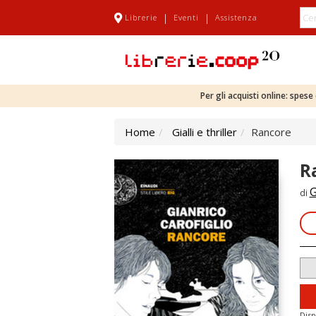
|
|
Librerie
Eventi
Assistenza
Per gli acquisti online: spes
Home
Gialli e thriller
Rancore
R
G
di
Disp