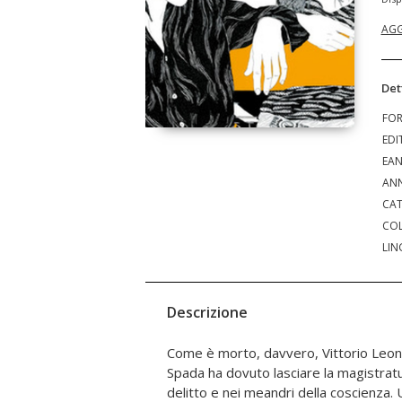
AGG
Det
FO
EDI
EA
ANN
CAT
COL
LIN
Descrizione
Come è morto, davvero, Vittorio Leo
L'indagine, che sulle prime appare senza
Spada ha dovuto lasciare la magistrat
drammatica resa dei conti con il pa
delitto e nei meandri della coscienza.
destino e con l'inattesa possibilità di 