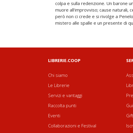
colpa e sulla redenzione. Un barone un
narrazione tesa fino all'ultima pagi
muore all'improvviso; cause naturali, cer
consegna un'avventura umana che va b
però non ci crede e si rivolge a Pene
mistero alle spalle e un presente di q
LIBRERIE.COOP
SE
Chi siamo
Ass
Le Librerie
Lib
Servizi e vantaggi
Pre
Raccolta punti
Gui
Eventi
Gif
Collaborazioni e Festival
Isc