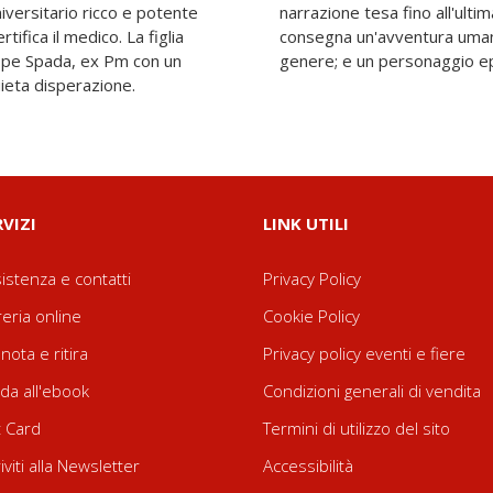
iversitario ricco e potente
na, Gianrico Carofiglio ci
tifica il medico. La figlia
en oltre gli stilemi del
lope Spada, ex Pm con un
genere; e un personaggio ep
uieta disperazione.
RVIZI
LINK UTILI
istenza e contatti
Privacy Policy
reria online
Cookie Policy
nota e ritira
Privacy policy eventi e fiere
da all'ebook
Condizioni generali di vendita
t Card
Termini di utilizzo del sito
riviti alla Newsletter
Accessibilità