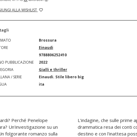
IUNGI ALLA WISHLIST
tagli
RMATO
Brossura
TORE
Einaudi
N
9788806252410
O PUBBLICAZIONE
2022
EGORIA
Gialli e thriller
LANA / SERIE
Einaudi. Stile libero big
GUA
ita
nardi? Perché Penelope
 prospettive, diventa una
ura? Un'investigazione su un
ssato, un appuntamento col
 Un folgorante romanzo sulla
cambiarlo. Nelle pieghe di una