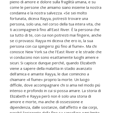
pieno di amore e dolore sulla fragilità umana, e su
come le persone che amiamo siano insieme la nostra
condanna e la nostra salvezza. «Se sei molto
fortunata, diceva Rayya, potresti trovare una
persona, solo una, nel corso della tua intera vita, che
ti accompagnerà fino all'East River. È la persona che
sa tutto di te, con cui non potresti mai fingere, anche
se ci provassi. Rayya mi diceva che ero io, la sua
persona con cui spingersi giú fino al fiume». Ma chi
conosce New York sa che l'East River e le strade che
vi conducono non sono esattamente luoghi ameni e
sicuri. Si capisce dunque perché, quando Elizabeth
viene a sapere della malattia in stadio avanzato
dell'amica e amante Rayya, le due comincino a
chiamare «il fiume» proprio la morte. Un luogo
difficile, dove accompagnare chi si ama nel modo piú
intenso e profondo in cui si possa amare. La storia di
Elizabeth e Rayya però non è solo una storia di
amore e morte, ma anche di ossessione e
dipendenza, dalle sostanze, dall'affetto e dai corpi,
perché l'orizzonte della fine sa cancellare ogni limite,