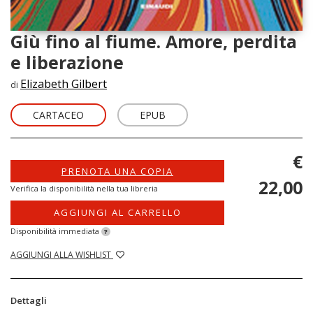
Giù fino al fiume. Amore, perdita
e liberazione
Elizabeth Gilbert
di
CARTACEO
EPUB
€
PRENOTA UNA COPIA
22,00
Verifica la disponibilità nella tua libreria
AGGIUNGI AL CARRELLO
Disponibilità immediata
?
AGGIUNGI ALLA WISHLIST
Dettagli