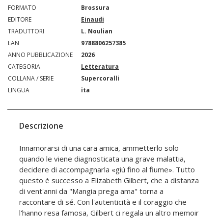
FORMATO
Brossura
EDITORE
Einaudi
TRADUTTORI
L. Noulian
EAN
9788806257385
ANNO PUBBLICAZIONE
2026
CATEGORIA
Letteratura
COLLANA / SERIE
Supercoralli
LINGUA
ita
Descrizione
Innamorarsi di una cara amica, ammetterlo solo
quando le viene diagnosticata una grave malattia,
decidere di accompagnarla «giú fino al fiume». Tutto
questo è successo a Elizabeth Gilbert, che a distanza
di vent'anni da "Mangia prega ama" torna a
raccontare di sé. Con l'autenticità e il coraggio che
l'hanno resa famosa, Gilbert ci regala un altro memoir